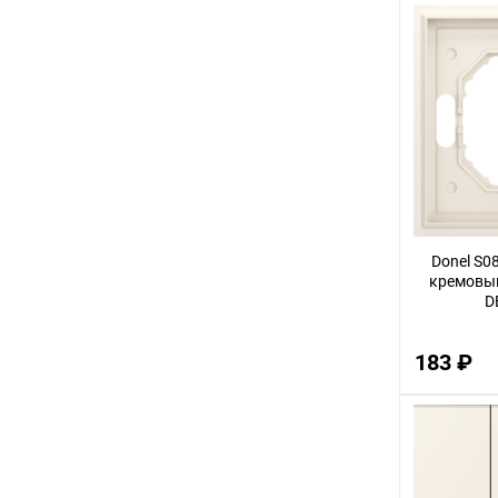
2
8
45
40
5
7
35
Donel S0
17
кремовый
D
60
10
183 ₽
4
48
15
20