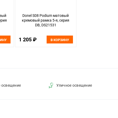
овый
Donel S08 Podium матовый
ерия
кремовый рамка 5-я, серия
DB, DS21531
1 205 ₽
ЗИНУ
В КОРЗИНУ
е освещение
Уличное освещение