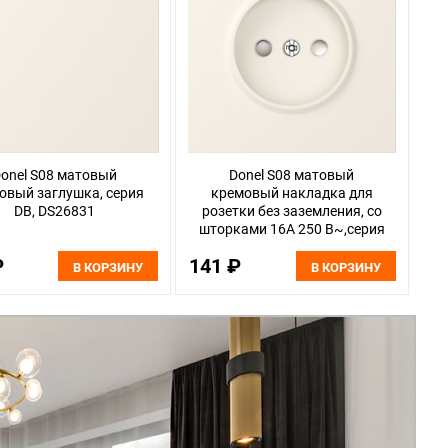
onel S08 матовый
Donel S08 матовый
овый заглушка, серия
кремовый накладка для
DB, DS26831
розетки без заземления, со
шторками 16A 250 В~,серия
DB, DS21631
₽
141 ₽
В КОРЗИНУ
В КОРЗИНУ