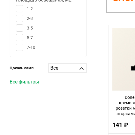
1-2
2-3
3-5
5-7
7-10
10-12
12-15
Цоколь ламп
15-20
Все фильтры
20-25
25-30
Done
кремов
больше 30
розетки м
шторками
1
D
141 ₽
6
25