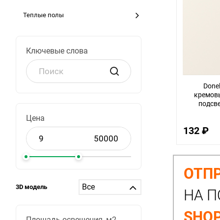
Теплые полы
Ключевые слова
Done
кремовы
подсве
Цена
132 ₽
ОТПР
3D модель
НА П
SHOP
Площадь освещения, м2