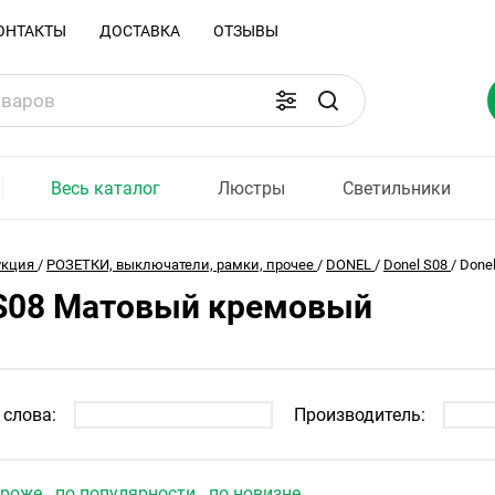
ОНТАКТЫ
ДОСТАВКА
ОТЗЫВЫ
Весь каталог
Люстры
Светильники
укция
/
РОЗЕТКИ, выключатели, рамки, прочее
/
DONEL
/
Donel S08
/
Done
 S08 Матовый кремовый
слова:
Производитель:
ороже
по популярности
по новизне