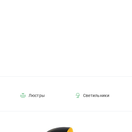
72
11
80
70
36
23
27
55
95
50
Люстры
Светильники
29
21
26
19