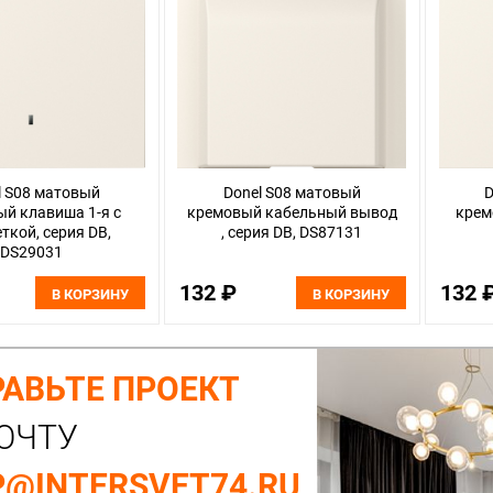
l S08 матовый
Donel S08 матовый
D
й клавиша 1-я с
кремовый кабельный вывод
крем
ткой, серия DB,
, серия DB, DS87131
DS29031
132 ₽
132 
В КОРЗИНУ
В КОРЗИНУ
АВЬТЕ ПРОЕКТ
ОЧТУ
@INTERSVET74.RU