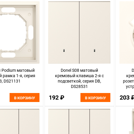
8 Podium матовый
Donel S08 матовый
D
 рамка 1-я, серия
кремовый клавиша 2-я с
кре
B, DS21131
подсветкой, серия DB,
розет
DS28531
уст
шторк
192 ₽
203 
В КОРЗИНУ
В КОРЗИНУ