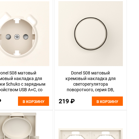
onel S08 матовый
Donel S08 матовый
мовый накладка для
кремовый накладка для
ки Schuko с зарядным
светорегулятора
ройством USB A+C, со
поворотного, серия DB,
ами 16A 250 В~,серия
DS65031
₽
219 ₽
DB, DS22931
В КОРЗИНУ
В КОРЗИНУ