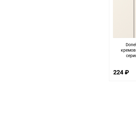
3
12
32
14
Done
30
кремов
сери
56
22
224 ₽
100
18
75
9
24
68
16