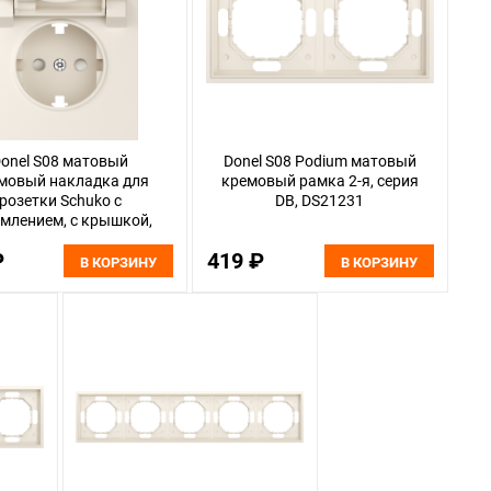
onel S08 матовый
Donel S08 Podium матовый
мовый накладка для
кремовый рамка 2-я, серия
розетки Schuko с
DB, DS21231
млением, с крышкой,
6A 250 В~, серия D,
₽
419 ₽
DS45431
В КОРЗИНУ
В КОРЗИНУ