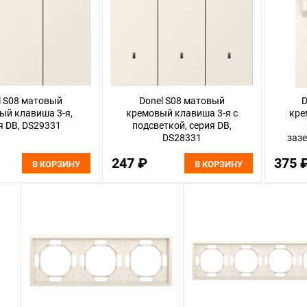
l S08 матовый
Donel S08 матовый
D
ый клавиша 3-я,
кремовый клавиша 3-я с
кре
я DB, DS29331
подсветкой, серия DB,
DS28331
зазе
1
247 ₽
375 
В КОРЗИНУ
В КОРЗИНУ