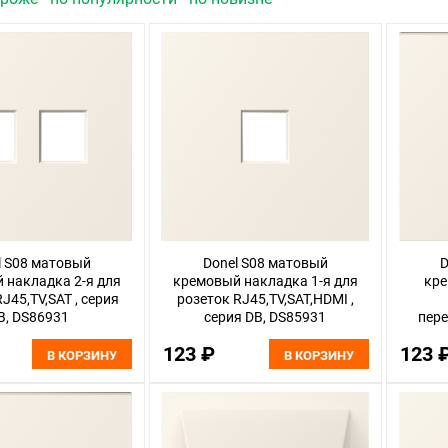
l S08 матовый
Donel S08 матовый
D
 накладка 2-я для
кремовый накладка 1-я для
кре
J45,TV,SAT , серия
розеток RJ45,TV,SAT,HDMI ,
B, DS86931
серия DB, DS85931
пере
123 ₽
123 
В КОРЗИНУ
В КОРЗИНУ