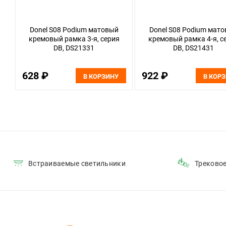
Donel S08 Podium матовый
Donel S08 Podium мат
кремовый рамка 3-я, серия
кремовый рамка 4-я, с
DB, DS21331
DB, DS21431
628 ₽
922 ₽
В КОРЗИНУ
В КОР
Встраиваемые светильники
Треково