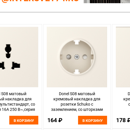
l S08 матовый
Donel S08 матовый
D
ый накладка для
кремовый накладка для
кре
ультистандарт, со
розетки Schuko с
 16A 250 В~,серия
заземлением, со шторками
B, DS11631
16A 250 В~,серия D, DS22031
164 ₽
178 
В КОРЗИНУ
В КОРЗИНУ