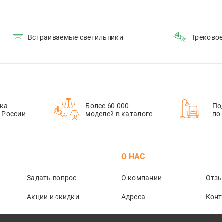
Встраиваемые светильники
Треково
ка
Более 60 000
По
й России
моделей в каталоге
по
М
О НАС
Задать вопрос
О компании
Отз
Акции и скидки
Адреса
Кон