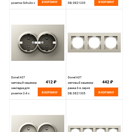
В КОРЗИНУ
В КОРЗИНУ
розетки Schuko с
DB, DE21235
заземлением, с
крышкой, 16A 250
В~, серия DB,
DE45435
Donel A07
Donel A07
412 ₽
442 ₽
матовый кашемир
матовый кашемир
накладка для
рамка 3-я, серия
В КОРЗИНУ
В КОРЗИНУ
розетки 2-й с
DB, DE21335
заземлением, со
шторками 16A 250
В~,серия DB,
DE22235