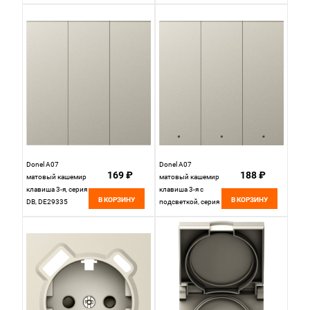
DB, DE28535
поворотного,
серия DB, DE65035
Donel A07
Donel A07
169 ₽
188 ₽
матовый кашемир
матовый кашемир
клавиша 3-я, серия
клавиша 3-я с
В КОРЗИНУ
В КОРЗИНУ
DB, DE29335
подсветкой, серия
DB, DE28335