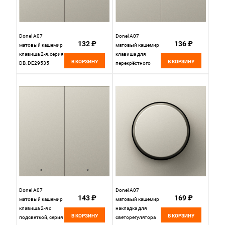
Donel A07
Donel A07
132 ₽
136 ₽
матовый кашемир
матовый кашемир
клавиша 2-я, серия
клавиша для
В КОРЗИНУ
В КОРЗИНУ
DB, DE29535
перекрёстного
переключателя 2-я,
серия DB, DE29935
Donel A07
Donel A07
143 ₽
169 ₽
матовый кашемир
матовый кашемир
клавиша 2-я с
накладка для
В КОРЗИНУ
В КОРЗИНУ
подсветкой, серия
светорегулятора