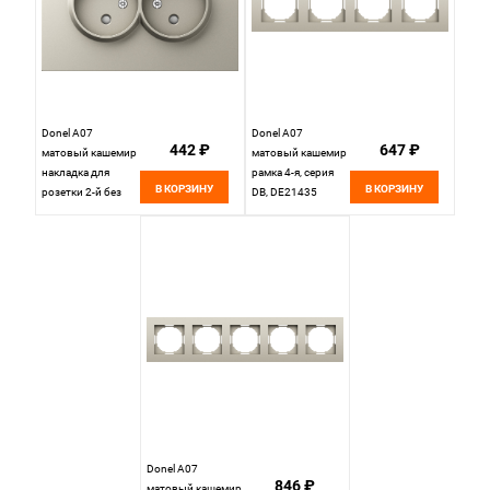
Donel A07
Donel A07
442 ₽
647 ₽
матовый кашемир
матовый кашемир
накладка для
рамка 4-я, серия
В КОРЗИНУ
В КОРЗИНУ
розетки 2-й без
DB, DE21435
заземления, со
шторками 16A 250
В~,серия DB,
DE22635
Donel A07
846 ₽
матовый кашемир