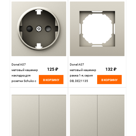
В~,серия DB,
250 В~,серия DB,
DE21635
DE11635
Donel A07
Donel A07
125 ₽
132 ₽
матовый кашемир
матовый кашемир
накладка для
рамка 1-я, серия
В КОРЗИНУ
В КОРЗИНУ
розетки Schuko с
DB, DE21135
заземлением, со
шторками 16A 250
В~,серия DB,
DE22035