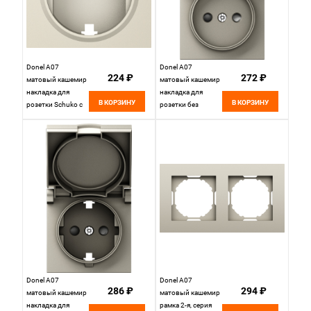
Donel A07
Donel A07
224 ₽
272 ₽
матовый кашемир
матовый кашемир
накладка для
накладка для
В КОРЗИНУ
В КОРЗИНУ
розетки Schuko с
розетки без
зарядным
заземления, с
устройством USB
крышкой, 16A 250
A+C, со шторками
В~, серия DB,
16A 250 В~,серия
DE43435
DB, DE22935
Donel A07
Donel A07
286 ₽
294 ₽
матовый кашемир
матовый кашемир
накладка для
рамка 2-я, серия