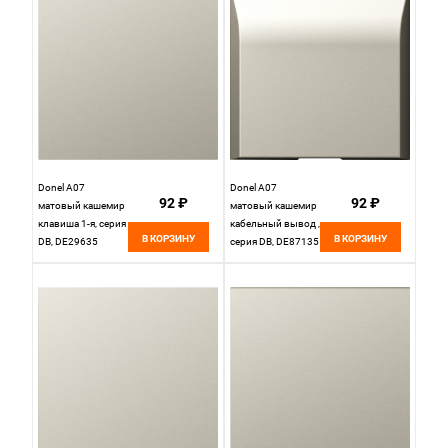
Donel A07
Donel A07
92 ₽
92 ₽
матовый кашемир
матовый кашемир
клавиша 1-я, серия
кабельный вывод ,
В КОРЗИНУ
В КОРЗИНУ
DB, DE29635
серия DB, DE87135