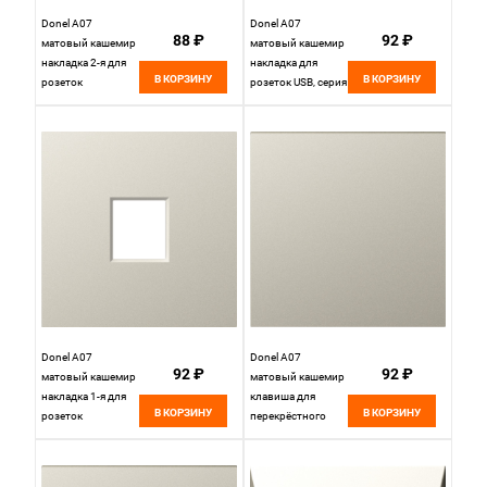
Donel A07
Donel A07
88 ₽
92 ₽
матовый кашемир
матовый кашемир
накладка 2-я для
накладка для
В КОРЗИНУ
В КОРЗИНУ
розеток
розеток USB, серия
RJ45,TV,SAT , серия
DB, DE28635
DB, DE86935
Donel A07
Donel A07
92 ₽
92 ₽
матовый кашемир
матовый кашемир
накладка 1-я для
клавиша для
В КОРЗИНУ
В КОРЗИНУ
розеток
перекрёстного
RJ45,TV,SAT,HDMI ,
переключателя 1-я,
серия DB, DE85935
серия DB, DE29735