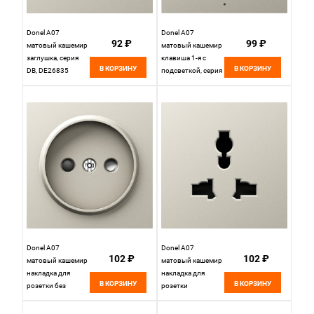
Donel A07
Donel A07
92 ₽
99 ₽
матовый кашемир
матовый кашемир
заглушка, серия
клавиша 1-я с
В КОРЗИНУ
В КОРЗИНУ
DB, DE26835
подсветкой, серия
DB, DE29035
Donel A07
Donel A07
102 ₽
102 ₽
матовый кашемир
матовый кашемир
накладка для
накладка для
В КОРЗИНУ
В КОРЗИНУ
розетки без
розетки
заземления, со
мультистандарт,
шторками 16A 250
со шторками 16A