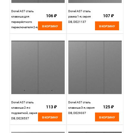
Donel A07 сталь
Donel A07 сталь
106 ₽
107 ₽
клавиша для
рамка 1-я, серия
перекрёстного
DB, DE21137
В КОРЗИНУ
В КОРЗИНУ
переключателя 2-я,
серия DB, DE29937
Donel A07 сталь
Donel A07 сталь
113 ₽
125 ₽
клавиша 2-я с
клавиша 3-я, серия
подсветкой, серия
DB, DE29337
В КОРЗИНУ
В КОРЗИНУ
DB, DE28537