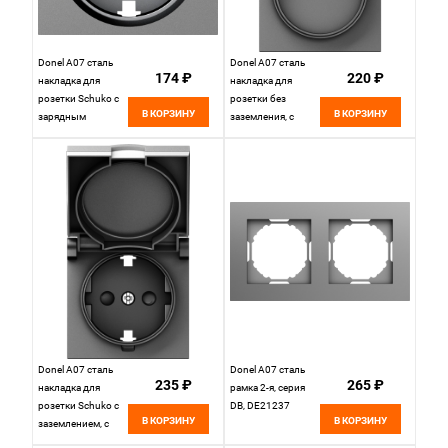
Donel A07 сталь
Donel A07 сталь
174 ₽
220 ₽
накладка для
накладка для
розетки Schuko с
розетки без
В КОРЗИНУ
В КОРЗИНУ
зарядным
заземления, с
устройством USB
крышкой, 16A 250
A+C, со шторками
В~, серия DB,
16A 250 В~,серия
DE43437
DB, DE22937
Donel A07 сталь
Donel A07 сталь
235 ₽
265 ₽
накладка для
рамка 2-я, серия
розетки Schuko с
DB, DE21237
В КОРЗИНУ
В КОРЗИНУ
заземлением, с
крышкой, 16A 250