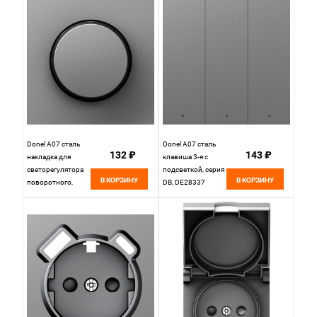
Donel A07 сталь
Donel A07 сталь
132 ₽
143 ₽
накладка для
клавиша 3-я с
светорегулятора
подсветкой, серия
В КОРЗИНУ
В КОРЗИНУ
поворотного,
DB, DE28337
серия DB, DE65037