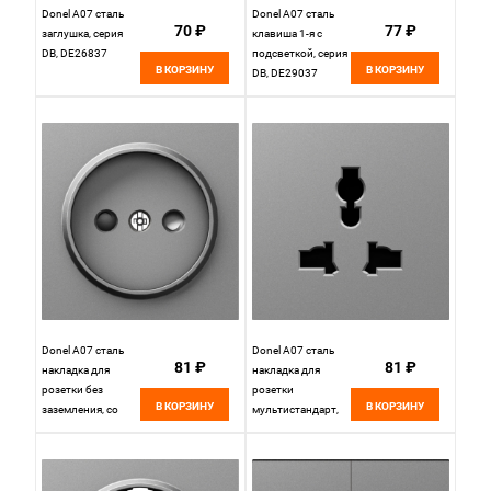
Donel A07 сталь
Donel A07 сталь
70 ₽
77 ₽
заглушка, серия
клавиша 1-я с
DB, DE26837
подсветкой, серия
В КОРЗИНУ
В КОРЗИНУ
DB, DE29037
Donel A07 сталь
Donel A07 сталь
81 ₽
81 ₽
накладка для
накладка для
розетки без
розетки
В КОРЗИНУ
В КОРЗИНУ
заземления, со
мультистандарт,
шторками 16A 250
со шторками 16A
В~,серия DB,
250 В~,серия DB,
DE21637
DE11637