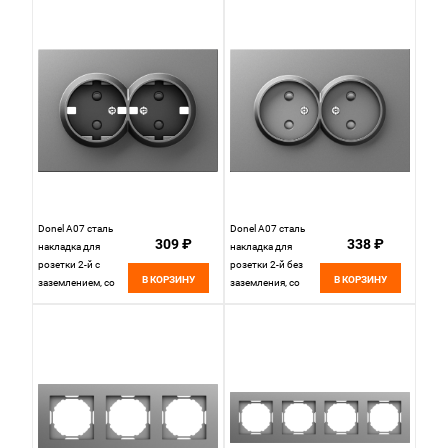
В~, серия DB,
DE45437
Donel A07 сталь
Donel A07 сталь
309 ₽
338 ₽
накладка для
накладка для
розетки 2-й с
розетки 2-й без
В КОРЗИНУ
В КОРЗИНУ
заземлением, со
заземления, со
шторками 16A 250
шторками 16A 250
В~,серия DB,
В~,серия DB,
DE22237
DE22637