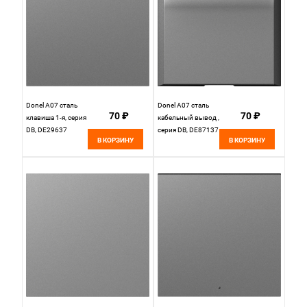
Donel A07 сталь
Donel A07 сталь
70 ₽
70 ₽
клавиша 1-я, серия
кабельный вывод ,
DB, DE29637
серия DB, DE87137
В КОРЗИНУ
В КОРЗИНУ