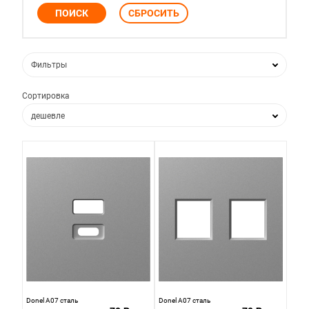
Фильтры
Сортировка
дешевле
дороже
по популярности
по новизне
Donel A07 сталь
Donel A07 сталь