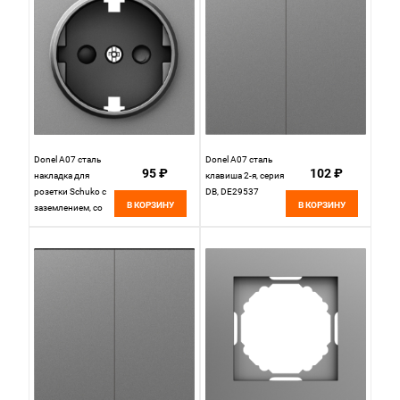
Donel A07 сталь
Donel A07 сталь
95 ₽
102 ₽
накладка для
клавиша 2-я, серия
розетки Schuko с
DB, DE29537
В КОРЗИНУ
В КОРЗИНУ
заземлением, со
шторками 16A 250
В~,серия DB,
DE22037