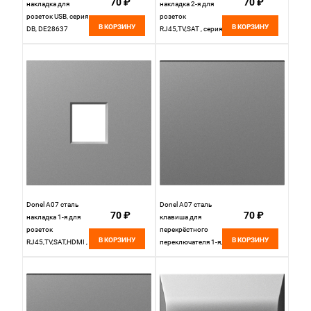
70 ₽
70 ₽
накладка для
накладка 2-я для
розеток USB, серия
розеток
В КОРЗИНУ
В КОРЗИНУ
DB, DE28637
RJ45,TV,SAT , серия
DB, DE86937
Donel A07 сталь
Donel A07 сталь
70 ₽
70 ₽
накладка 1-я для
клавиша для
розеток
перекрёстного
В КОРЗИНУ
В КОРЗИНУ
RJ45,TV,SAT,HDMI ,
переключателя 1-я,
серия DB, DE85937
серия DB, DE29737