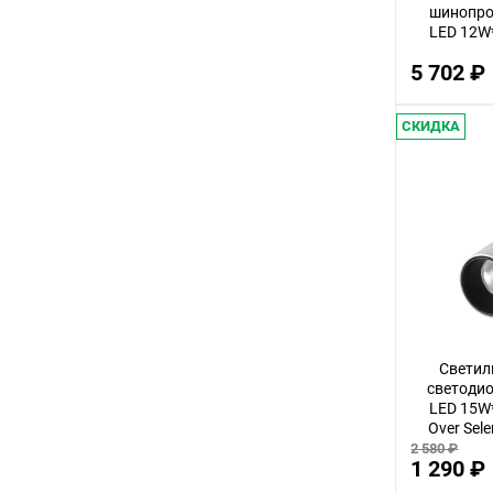
шинопров
LED 12W*
Shino Sm
5 702 ₽
СКИДКА
Светил
светодио
LED 15W*
Over Sel
2 580 ₽
1 290 ₽