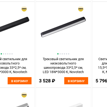
й светильник для
Трековый светильник для
Свет
ковольтного
низковольтного
дли
вода 33*2,5* см,
шинопровода 33*2,5* см,
15,5*
3000 К, Novotech
LED 18W*3000 К, Novotech
К, 
al, черный, 359248
Shino Smal, черный, 359240
3 528 ₽
5 79
В КОРЗИНУ
В КОРЗИНУ