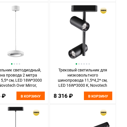
ильник светодиодный,
Трековый светильник для
на провода 2 метра
низковольтного
15,5* см, LED 18W*3000
шинопровода 11,5*4,2* см,
Novotech Over Mirror,
LED 16W*3000 К, Novotech
белый, 359280
Shino Smal, черный, 359272
6 ₽
8 316 ₽
В КОРЗИНУ
В КОРЗИНУ