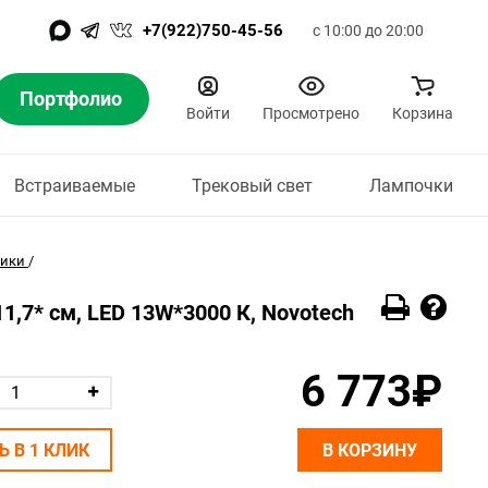
+7(922)750-45-56
с 10:00 до 20:00
Портфолио
Войти
Просмотрено
Корзина
Встраиваемые
Трековый свет
Лампочки
ники
/
,7* см, LED 13W*3000 К, Novotech
6 773₽
Ь В 1 КЛИК
В КОРЗИНУ