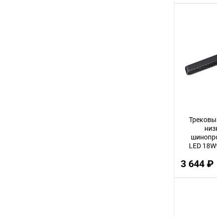
Трековы
низ
шинопро
LED 18W*
Shino Sm
3 644 ₽