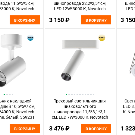
ода 11,5*5*5 см,
шинопровода 22,2*2,5* см,
шино
3000 К, Novotech
LED 12W*3000 К, Novotech
LED 
al, белый, 359259
Shino Smal, черный, 359242
Shin
3 150 ₽
3 15
В КОРЗИНУ
В КОРЗИНУ
ьник накладной
Трековый светильник для
Свет
дный 10,5*5*7 см,
низковольтного
LED 8
4000 К, Novotech
шинопровода 11,5*3,1*3,1
К, Nov
ene, белый, 359231
см, LED 7W*3000 К, Novotech
Shino Smal, белый, 359251
3 476 ₽
1 32
В КОРЗИНУ
В КОРЗИНУ