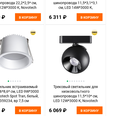
провода 22,2*2,5* см,
шинопровода 11,5*3,1*3,1
12W*3000 К, Novotech
см, LED 14W*3000 К,
o Smal, белый, 359243
Novotech Shino Smal, черный,
0 ₽
6 311 ₽
359252
В КОРЗИНУ
В КОРЗИНУ
ильник встраиваемый
Трековый светильник для
,6*8,6* см, LED 9W*3000
низковольтного
otech Spot Tran, белый,
шинопровода 11,5*10* см,
359234, вр 7,5 см
LED 12W*3000 К, Novotech
Shino Smal, черный, 359266
3 ₽
6 069 ₽
В КОРЗИНУ
В КОРЗИНУ