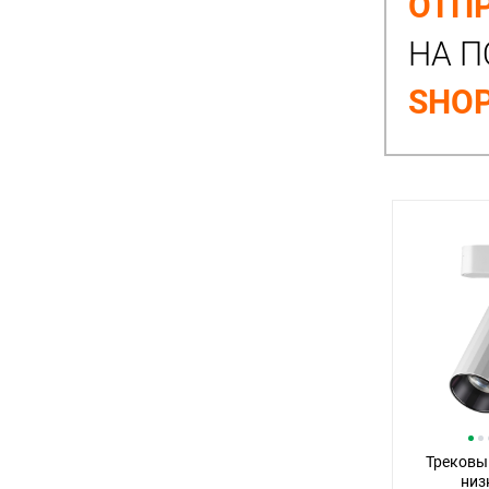
ОТПР
НА П
SHOP
Трековы
низ