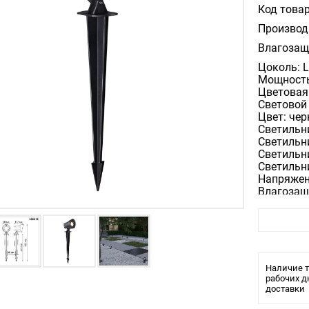
Код товар
Производ
Влагозащ
Цоколь: 
Мощность
Цветовая 
Световой 
Цвет: че
Светильни
Светильни
Светильн
Светильни
Напряжен
Влагозащ
Угол расс
Светильн
Светильн
Светильн
см, LED 1
Наличие т
рабочих д
доставки