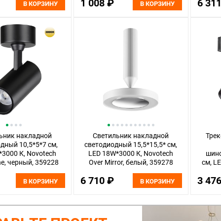
1 008 ₽
6 31
В КОРЗИНУ
В КОРЗИНУ
ьник накладной
Светильник накладной
Трек
дный 10,5*5*7 см,
светодиодный 15,5*15,5* см,
3000 К, Novotech
LED 18W*3000 К, Novotech
шино
ne, черный, 359228
Over Mirror, белый, 359278
см, L
Shino
6 710 ₽
3 47
В КОРЗИНУ
В КОРЗИНУ