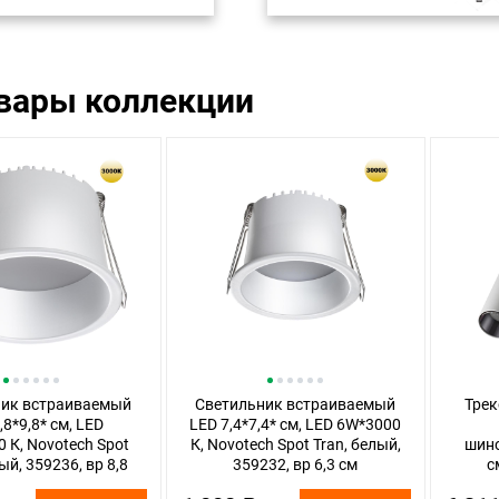
овары коллекции
ник встраиваемый
Светильник встраиваемый
Трек
,8*9,8* см, LED
LED 7,4*7,4* см, LED 6W*3000
 К, Novotech Spot
К, Novotech Spot Tran, белый,
шино
ый, 359236, вр 8,8
359232, вр 6,3 см
с
см
Novot