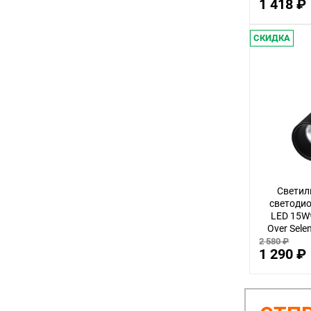
1 418 ₽
СКИДКА
Светил
светодио
LED 15W*
Over Sele
2 580 ₽
1 290 ₽