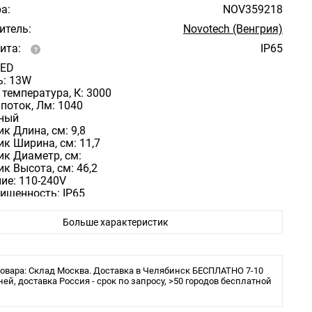
а:
NOV359218
итель:
Novotech (Венгрия)
ита:
IP65
LED
: 13W
температура, К: 3000
поток, Лм: 1040
рный
к Длина, cм: 9,8
к Ширина, cм: 11,7
ик Диаметр, cм:
к Высота, cм: 46,2
ие: 110-240V
ищенность: IP65
еивания, град: 15°
ик Диаметр врезного отверстия, мм:
Больше характеристик
ик Высота встраиваемой части, мм:
ик ландшафтный светодиодный грунтовой 9,8*11,7*
3W*3000 К, Novotech Street Landscape, черный, 359218
овара: Склад Москва. Доставка в Челябинск БЕСПЛАТНО 7-10
ней, доставка Россия - срок по запросу, >50 городов бесплатной