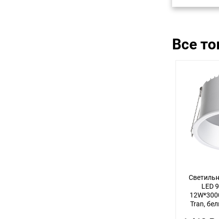
Все т
Светиль
LED 9
12W*3000
Tran, бел