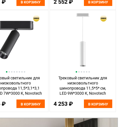
1 ₽
2 552 ₽
359253
В КОРЗИНУ
В КОРЗИНУ
овый светильник для
Трековый светильник для
низковольтного
низковольтного
провода 11,5*3,1*3,1
шинопровода 11,5*5* см,
ED 7W*3000 К, Novotech
LED 9W*3000 К, Novotech
 Smal, черный, 359250
Shino Smal, белый, 359269
6 ₽
4 253 ₽
В КОРЗИНУ
В КОРЗИНУ