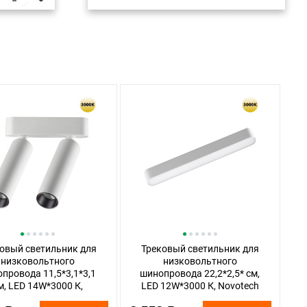
овый светильник для
Трековый светильник для
низковольтного
низковольтного
провода 11,5*3,1*3,1
шинопровода 22,2*2,5* см,
м, LED 14W*3000 К,
LED 12W*3000 К, Novotech
ech Shino Smal, белый,
Shino Smal, белый, 359239