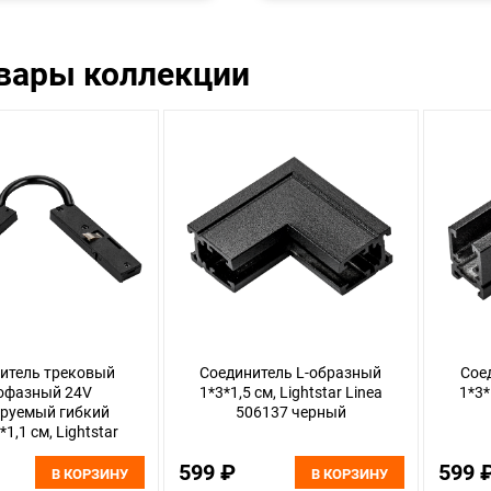
овары коллекции
итель трековый
Соединитель L-образный
Сое
офазный 24V
1*3*1,5 см, Lightstar Linea
1*3*
ируемый гибкий
506137 черный
*1,1 см, Lightstar
 506157 черный
599 ₽
599 
В КОРЗИНУ
В КОРЗИНУ