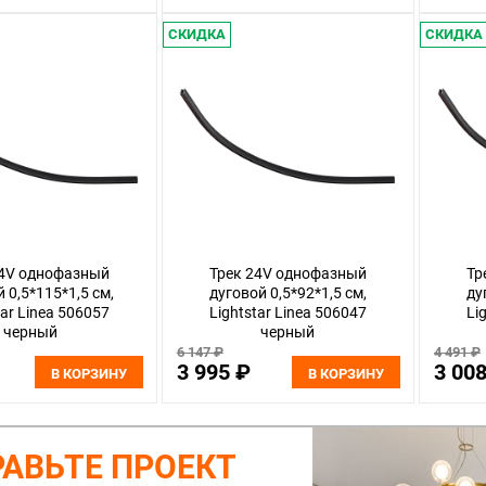
СКИДКА
СКИДКА
24V однофазный
Трек 24V однофазный
Тр
 0,5*115*1,5 см,
дуговой 0,5*92*1,5 см,
ду
tar Linea 506057
Lightstar Linea 506047
Li
черный
черный
6 147 ₽
4 491 ₽
3 995 ₽
3 00
В КОРЗИНУ
В КОРЗИНУ
АВЬТЕ ПРОЕКТ