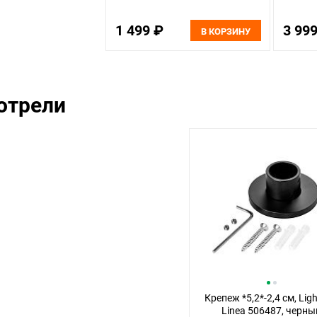
1 499 ₽
3 99
В КОРЗИНУ
отрели
Крепеж *5,2*-2,4 см, Ligh
Linea 506487, черны