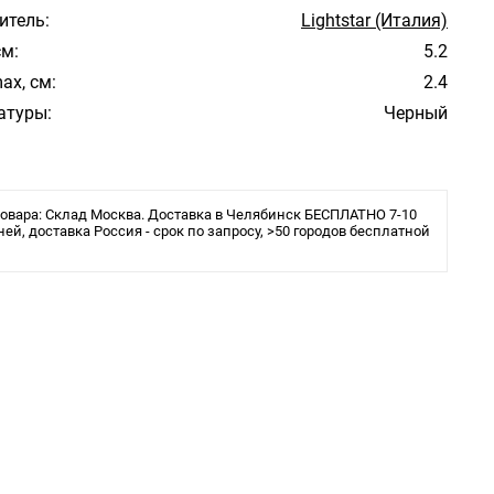
итель:
Lightstar (Италия)
см:
5.2
ax, см:
2.4
атуры:
Черный
овара: Склад Москва. Доставка в Челябинск БЕСПЛАТНО 7-10
ней, доставка Россия - срок по запросу, >50 городов бесплатной