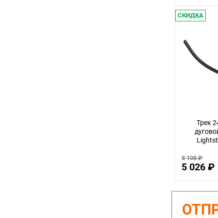
СКИДКА
Трек 
дуговой
Lights
8 108 ₽
5 026 ₽
ОТПР