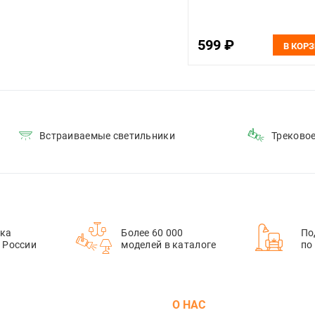
599 ₽
В КОР
Встраиваемые светильники
Треково
ка
Более 60 000
По
й России
моделей в каталоге
по
М
О НАС