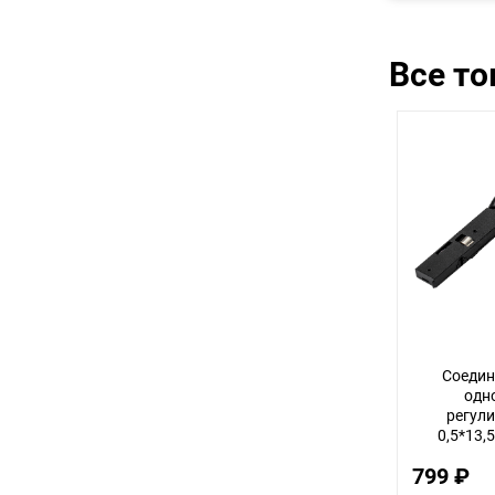
Все т
Соедин
одн
регул
0,5*13,5
Linea
799 ₽