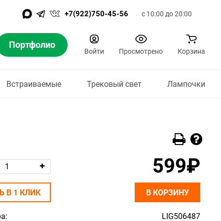
+7(922)750-45-56
с 10:00 до 20:00
Портфолио
Войти
Просмотрено
Корзина
Встраиваемые
Трековый свет
Лампочки
599₽
Ь В 1 КЛИК
В КОРЗИНУ
а:
LIG506487