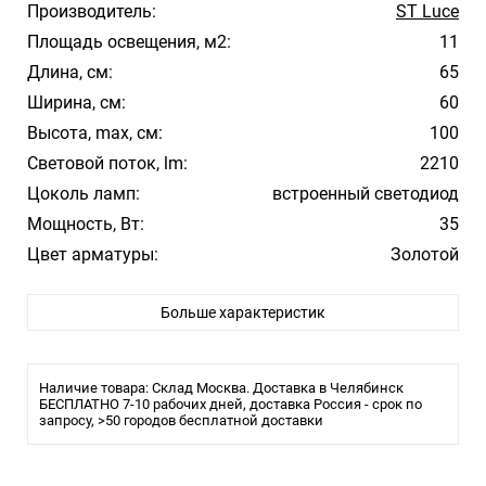
Производитель:
ST Luce
Площадь освещения, м2:
11
Длина, см:
65
Ширина, см:
60
Высота, max, см:
100
Световой поток, lm:
2210
Цоколь ламп:
встроенный светодиод
Мощность, Вт:
35
Цвет арматуры:
Золотой
Цвет плафона/абажура:
Белый
Больше характеристик
Материал плафона/абажура:
Силикон
Температура свечения:
4000К
Стиль:
Модерн
Наличие товара: Склад Москва. Доставка в Челябинск
Влагозащита:
БЕСПЛАТНО 7-10 рабочих дней, доставка Россия - срок по
20
запросу, >50 городов бесплатной доставки
Тип крепления:
Планка
Тип лампы:
LED