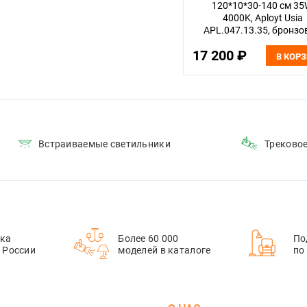
120*10*30-140 см 35
4000K, Aployt Usia
APL.047.13.35, бронз
17 200 ₽
В КОР
Встраиваемые светильники
Треково
ка
Более 60 000
По
й России
моделей в каталоге
по