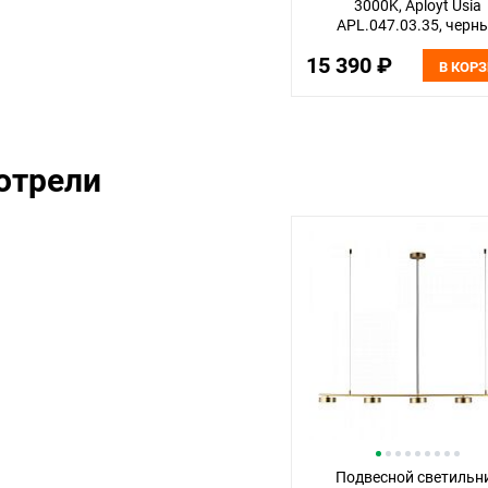
3000K, Aployt Usia
APL.047.03.35, черн
15 390 ₽
В КОР
отрели
Подвесной светильн