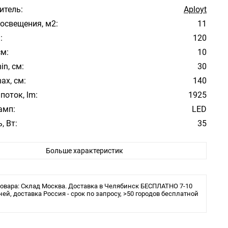
итель:
Aployt
освещения, м2:
11
:
120
см:
10
in, см:
30
ax, см:
140
поток, lm:
1925
амп:
LED
, Вт:
35
атуры:
Бронзовый
Больше характеристик
фона/абажура:
Бронзовый
 плафона/абажура:
Металл
ура свечения:
4000
овара: Склад Москва. Доставка в Челябинск БЕСПЛАТНО 7-10
ита:
ней, доставка Россия - срок по запросу, >50 городов бесплатной
IP20
ения:
Монтажная пластина
 в комплекте:
Да