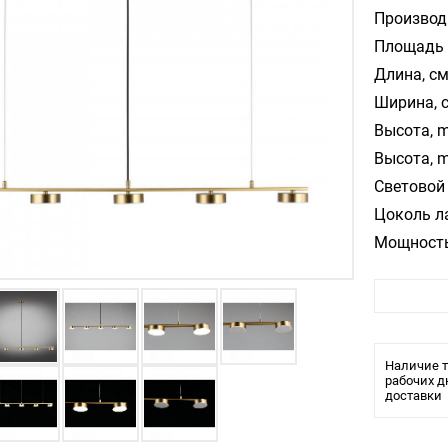
Производ
Площадь 
Длина, см
Ширина, 
Высота, m
Высота, m
Световой 
Цоколь л
Мощность
Цвет арм
Цвет пла
Материал
Температ
Наличие т
Влагозащ
рабочих д
доставки
Тип крепл
Лампочки