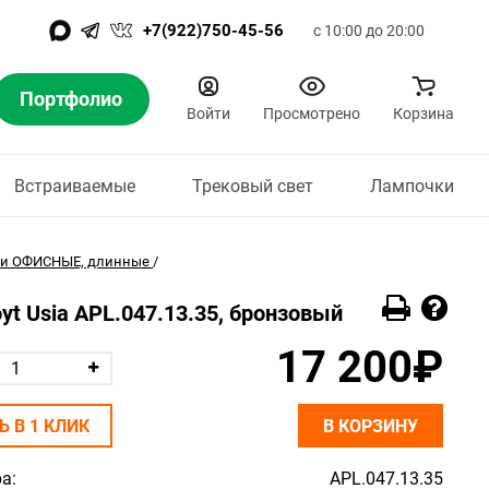
+7(922)750-45-56
с 10:00 до 20:00
Портфолио
Войти
Просмотрено
Корзина
Встраиваемые
Трековый свет
Лампочки
ки ОФИСНЫЕ, длинные
/
yt Usia APL.047.13.35, бронзовый
17 200₽
Ь В 1 КЛИК
В КОРЗИНУ
а:
APL.047.13.35