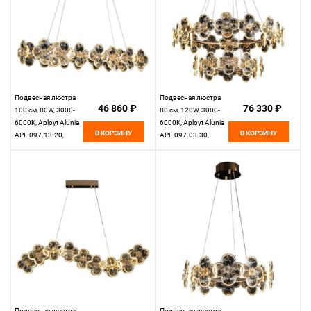
Подвесная люстра
Подвесная люстра
46 860 ₽
76 330 ₽
100 см, 80W, 3000-
80 см, 120W, 3000-
6000K, Aployt Alunia
6000K, Aployt Alunia
В КОРЗИНУ
В КОРЗИНУ
APL.097.13.20,
APL.097.03.30,
золото
золото
Подвесная люстра
Подвесная люстра