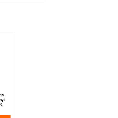
59-
loyt
9,