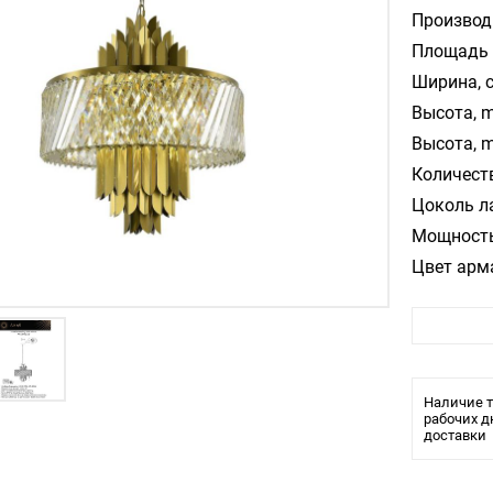
Производ
Площадь 
Ширина, 
Высота, m
Высота, m
Количест
Цоколь л
Мощность
Цвет арм
Цвет пла
Материал
Влагозащ
Наличие т
рабочих д
доставки