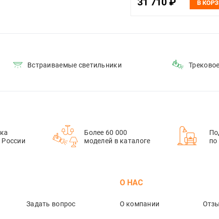
31 710 ₽
В КОР
Встраиваемые светильники
Треково
ка
Более 60 000
По
й России
моделей в каталоге
по
М
О НАС
Задать вопрос
О компании
Отз