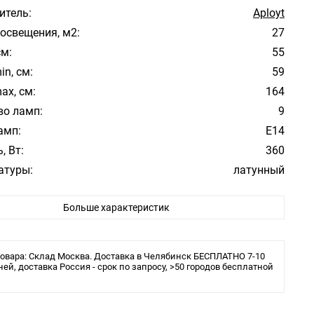
итель:
Aployt
освещения, м2:
27
см:
55
in, см:
59
ax, см:
164
во ламп:
9
амп:
E14
, Вт:
360
атуры:
латунный
фона/абажура:
Прозрачный
Больше характеристик
 плафона/абажура:
Хрусталь
ита:
IP20
овара: Склад Москва. Доставка в Челябинск БЕСПЛАТНО 7-10
ней, доставка Россия - срок по запросу, >50 городов бесплатной