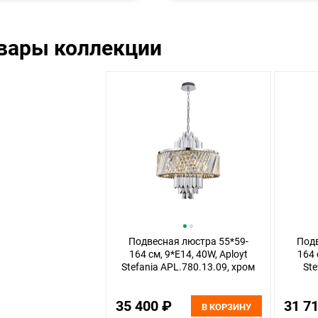
овары коллекции
Подвесная люстра 55*59-
Подв
164 см, 9*E14, 40W, Aployt
164 
Stefania APL.780.13.09, хром
Ste
35 400 ₽
31 7
В КОРЗИНУ