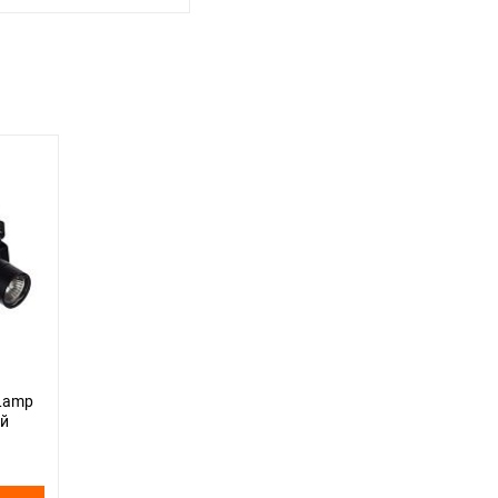
 Lamp
ый