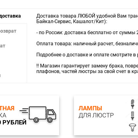
Лампочки
Тип свети
 доставка
Доставка товара ЛЮБОЙ удобной Вам тран
Байкал-Сервис, Кашалот/Кит):
возврат
- по России: доставка бесплатно от суммы 
Оплата товара: наличный расчет, безналичны
ат
Подробнее о доставке и оплате смотрите в
‼️ Магазин гарантирует замену брака, пов
плафонов, частей люстры за свой счет в к
и
ТНАЯ
ЛАМПЫ
КА
ДЛЯ ЛЮСТР
0 РУБЛЕЙ