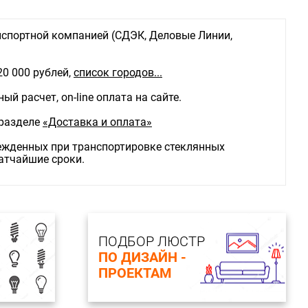
 в комплекте:
Нет
льника:
Светильник спот
спортной компанией (СДЭК, Деловые Линии,
20 000 рублей,
список городов...
й расчет, on-line оплата на сайте.
 разделе
«Доставка и оплата»
режденных при транспортировке стеклянных
ратчайшие сроки.
ПОДБОР ЛЮСТР
ПО ДИЗАЙН -
ПРОЕКТАМ