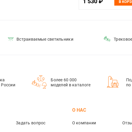
1 530 ₽
В КОР
Встраиваемые светильники
Треково
ка
Более 60 000
По
й России
моделей в каталоге
по
М
О НАС
Задать вопрос
О компании
Отз