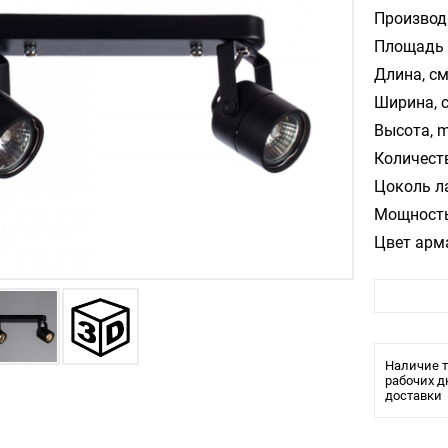
Производ
Площадь 
Длина, см
Ширина, 
Высота, m
Количест
Цоколь л
Мощность
Цвет арм
Цвет пла
Материал
Стиль:
Помещени
Наличие т
Влагозащ
рабочих д
доставки
Тип крепл
Тип ламп