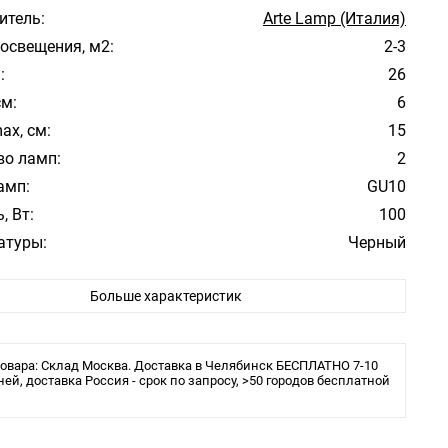
итель:
Arte Lamp (Италия)
освещения, м2:
2-3
:
26
см:
6
ax, см:
15
во ламп:
2
амп:
GU10
, Вт:
100
атуры:
Черный
фона/абажура:
Черный
Больше характеристик
 плафона/абажура:
Металл
Модерн
е:
Большой зал, Гостиная, Кухня, Спальня
овара: Склад Москва. Доставка в Челябинск БЕСПЛАТНО 7-10
ита:
ней, доставка Россия - срок по запросу, >50 городов бесплатной
20
ения:
Монтажная пластина
ы:
галогеновая или LED