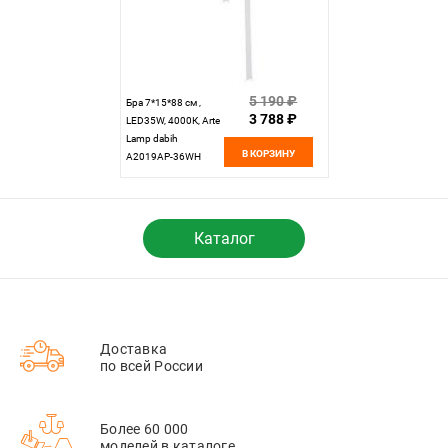
5 190 ₽
Бра 7*15*88 см ,
3 788 ₽
LED35W, 4000К, Arte
Lamp dabih
В КОРЗИНУ
A2019AP-36WH
белый
Каталог
Доставка
по всей России
Более 60 000
моделей в каталоге