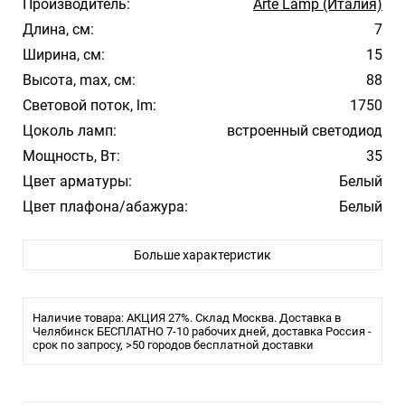
Производитель:
Arte Lamp (Италия)
Длина, см:
7
Ширина, см:
15
Высота, max, см:
88
Световой поток, lm:
1750
Цоколь ламп:
встроенный светодиод
Мощность, Вт:
35
Цвет арматуры:
Белый
Цвет плафона/абажура:
Белый
Материал плафона/абажура:
Акрил
Больше характеристик
Температура свечения:
4000К
Влагозащита:
20
Тип лампы:
LED
Наличие товара: АКЦИЯ 27%. Склад Москва. Доставка в
Челябинск БЕСПЛАТНО 7-10 рабочих дней, доставка Россия -
срок по запросу, >50 городов бесплатной доставки