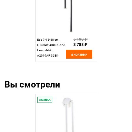
5 190 ₽
Бра 7*15*88 см ,
3 788 ₽
LED35W, 4000К, Arte
Lamp dabih
В КОРЗИНУ
A2019AP-36BK
черный
Вы смотрели
СКИДКА