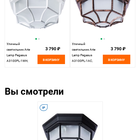
Уличный
Уличный
3 790 ₽
3 790 ₽
светильник Arte
светильник Arte
Lamp Pegasus
Lamp Pegasus
В КОРЗИНУ
В КОРЗИНУ
A3100PL-1WH,
A3100PL-1AC,
белый, диаметр 27
белый-бронза,
см
диаметр 27 см
Вы смотрели
IP