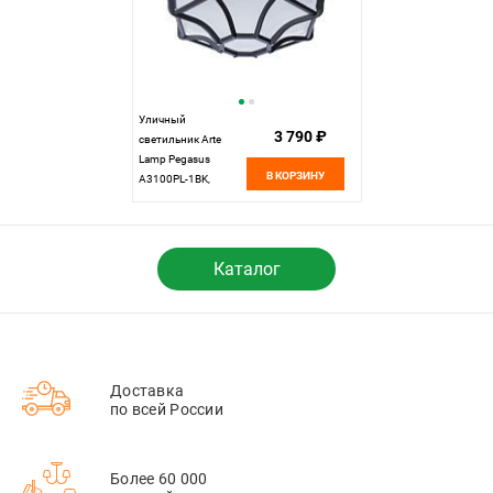
Уличный
3 790 ₽
светильник Arte
Lamp Pegasus
В КОРЗИНУ
A3100PL-1BK,
черный, диаметр 27
см
Каталог
Доставка
по всей России
Более 60 000