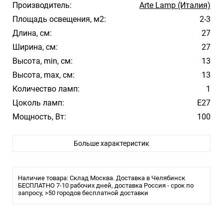
Производитель:
Arte Lamp (Италия)
Площадь освещения, м2:
2-3
Длина, см:
27
Ширина, см:
27
Высота, min, см:
13
Высота, max, см:
13
Количество ламп:
1
Цоколь ламп:
E27
Мощность, Вт:
100
Цвет арматуры:
Черный
Больше характеристик
Цвет плафона/абажура:
Белый
Материал плафона/абажура:
Стекло
Стиль:
Арт-Деко, Классика, Модерн, Хрусталь
Наличие товара: Склад Москва. Доставка в Челябинск
Помещение:
БЕСПЛАТНО 7-10 рабочих дней, доставка Россия - срок по
Большой зал, Гостиная, Кухня,
запросу, >50 городов бесплатной доставки
Спальня, Ресторан
Влагозащита:
IP65