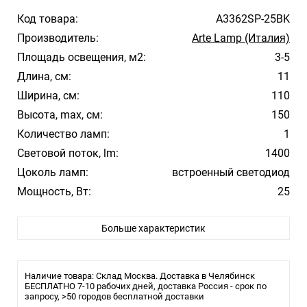
Код товара:
A3362SP-25BK
Производитель:
Arte Lamp (Италия)
Площадь освещения, м2:
3-5
Длина, см:
11
Ширина, см:
110
Высота, max, см:
150
Количество ламп:
1
Световой поток, lm:
1400
Цоколь ламп:
встроенный светодиод
Мощность, Вт:
25
Цвет арматуры:
Черный
Больше характеристик
Цвет плафона/абажура:
Белый
Материал плафона/абажура:
Пластик
Температура свечения:
3000К
Наличие товара: Склад Москва. Доставка в Челябинск
Стиль:
БЕСПЛАТНО 7-10 рабочих дней, доставка Россия - срок по
Модерн
запросу, >50 городов бесплатной доставки
Влагозащита:
20