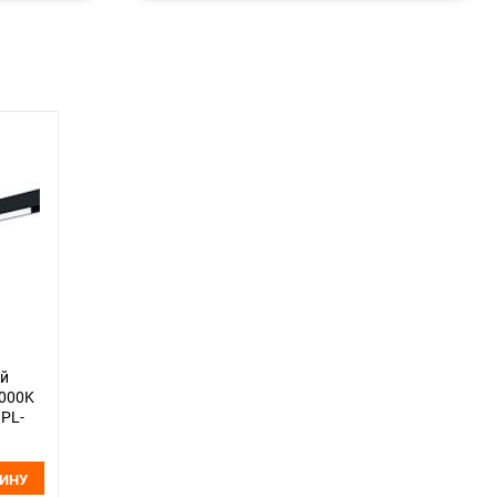
й
3000K
3PL-
ЗИНУ