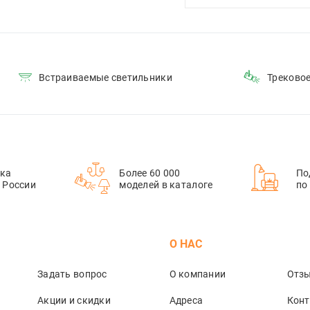
Встраиваемые светильники
Треково
ка
Более 60 000
По
й России
моделей в каталоге
по
М
О НАС
Задать вопрос
О компании
Отз
Акции и скидки
Адреса
Кон