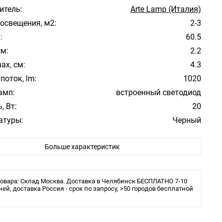
итель:
Arte Lamp (Италия)
освещения, м2:
2-3
:
60.5
см:
2.2
ax, см:
4.3
поток, lm:
1020
амп:
встроенный светодиод
, Вт:
20
атуры:
Черный
фона/абажура:
Белый
Больше характеристик
 плафона/абажура:
Пластик
ура свечения:
3000К
ита:
20
овара: Склад Москва. Доставка в Челябинск БЕСПЛАТНО 7-10
ения:
ней, доставка Россия - срок по запросу, >50 городов бесплатной
Шинопровод (трек)
ы:
LED
льника:
Трековая/шинная/струнная система