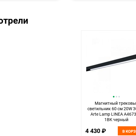
отрели
Магнитный трековы
светильник 60 см 20W 
Arte Lamp LINEA A467
1BK черный
4 430 ₽
В КОР