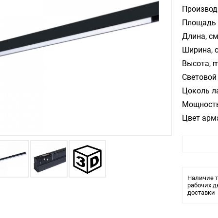
Производ
Площадь 
Длина, см
Ширина, 
Высота, m
Световой 
Цоколь л
Мощность
Цвет арм
Цвет пла
Материал
Температ
Влагозащ
Наличие т
Тип крепл
рабочих д
доставки
Тип ламп
Тип свети