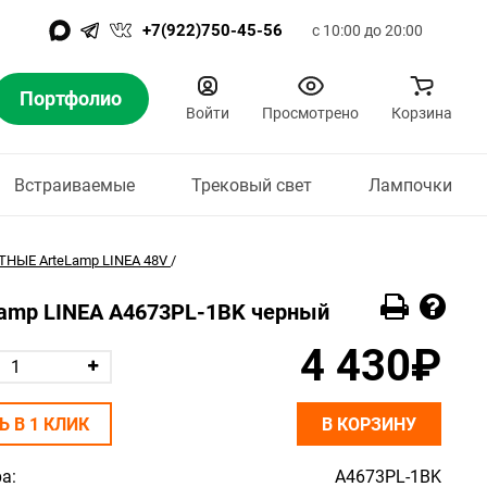
+7(922)750-45-56
с 10:00 до 20:00
Портфолио
Войти
Просмотрено
Корзина
Встраиваемые
Трековый свет
Лампочки
НЫЕ ArteLamp LINEA 48V
/
Lamp LINEA A4673PL-1BK черный
4 430₽
Ь В 1 КЛИК
В КОРЗИНУ
а:
A4673PL-1BK