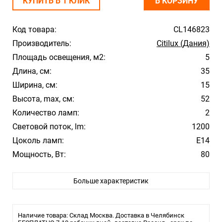
КУПИТЬ В 1 КЛИК
В КОРЗИНУ
Код товара:
CL146823
Производитель:
Citilux (Дания)
Площадь освещения, м2:
5
Длина, см:
35
Ширина, см:
15
Высота, max, см:
52
Количество ламп:
2
Световой поток, lm:
1200
Цоколь ламп:
E14
Мощность, Вт:
80
Цвет арматуры:
Бронзовый
Больше характеристик
Цвет плафона/абажура:
Золотой
Материал плафона/абажура:
Стекло
Влагозащита:
20
Наличие товара: Склад Москва. Доставка в Челябинск