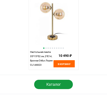
Настольная лампа
10 490 ₽
35*15*52 см, 2*E14,
Бронза Citilux Лорен
В КОРЗИНУ
CL146823
Каталог