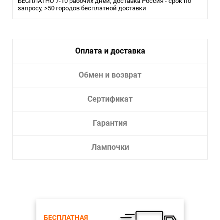
Тип лампы:
БЕСПЛАТНО 7-10 рабочих дней, доставка Россия - срок по
накаливания или LED
запросу, >50 городов бесплатной доставки
Оплата и доставка
Обмен и возврат
Сертификат
Гарантия
Лампочки
БЕСПЛАТНАЯ