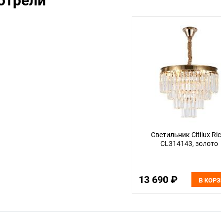
отрели
Светильник Citilux Ri
CL314143, золото
13 690 ₽
В КОР