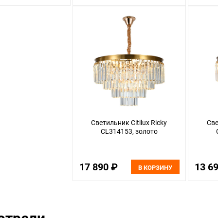
Светильник Citilux Ricky
Све
CL314153, золото
17 890 ₽
13 6
В КОРЗИНУ