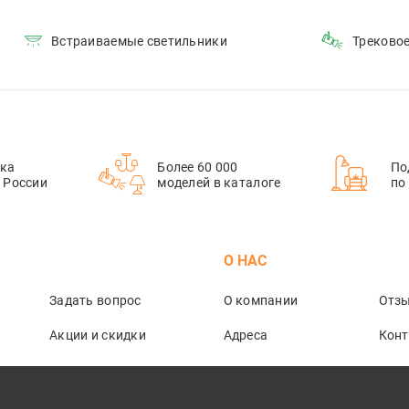
Встраиваемые светильники
Треково
ка
Более 60 000
По
й России
моделей в каталоге
по
М
О НАС
Задать вопрос
О компании
Отз
Акции и скидки
Адреса
Кон