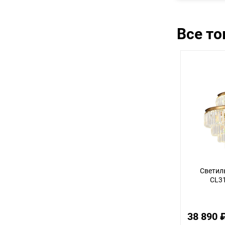
Все т
Светиль
CL31
38 890 