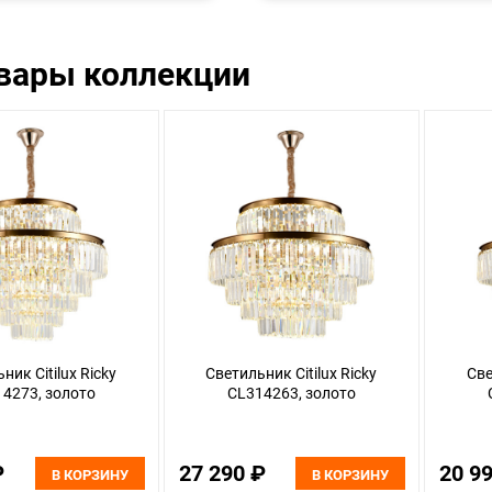
овары коллекции
ник Citilux Ricky
Светильник Citilux Ricky
Све
4273, золото
CL314263, золото
₽
27 290 ₽
20 9
В КОРЗИНУ
В КОРЗИНУ