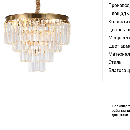
Производ
Площадь 
Количест
Цоколь л
Мощность
Цвет арм
Материал
Стиль:
Влагозащ
Тип крепл
Лампочки
Тип свети
Наличие т
рабочих д
доставки