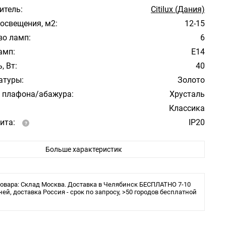
итель:
Citilux (Дания)
освещения, м2:
12-15
во ламп:
6
амп:
Е14
, Вт:
40
атуры:
Золото
 плафона/абажура:
Хрусталь
Классика
ита:
IP20
ения:
Крючок
Больше характеристик
 в комплекте:
Нет
льника:
Подвесной светильник
овара: Склад Москва. Доставка в Челябинск БЕСПЛАТНО 7-10
ней, доставка Россия - срок по запросу, >50 городов бесплатной