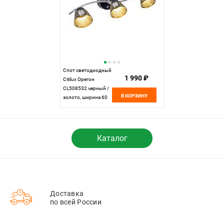
Спот светодиодный
1 990 ₽
Citilux Орегон
CL508532 черный /
В КОРЗИНУ
золото, ширина 60
см
Каталог
Доставка
по всей России