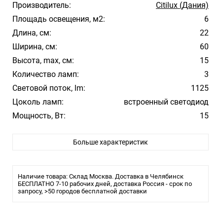
Производитель:
Citilux (Дания)
Площадь освещения, м2:
6
Длина, см:
22
Ширина, см:
60
Высота, max, см:
15
Количество ламп:
3
Световой поток, lm:
1125
Цоколь ламп:
встроенный светодиод
Мощность, Вт:
15
Цвет арматуры:
Черный
Больше характеристик
Цвет плафона/абажура:
Золотой
Материал плафона/абажура:
Металл
Температура свечения:
3000К
Наличие товара: Склад Москва. Доставка в Челябинск
Стиль:
БЕСПЛАТНО 7-10 рабочих дней, доставка Россия - срок по
Лофт
запросу, >50 городов бесплатной доставки
Помещение:
Гостиная, Кухня, Спальня, Загородный
дом, Ресторан