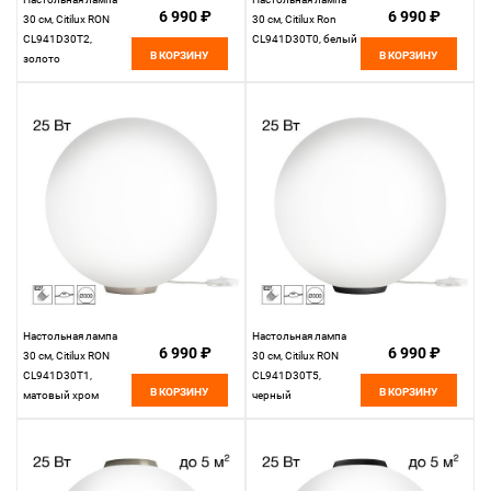
6 990 ₽
6 990 ₽
30 см, Citilux RON
30 см, Citilux Ron
CL941D30T2,
CL941D30T0, белый
В КОРЗИНУ
В КОРЗИНУ
золото
Настольная лампа
Настольная лампа
6 990 ₽
6 990 ₽
30 см, Citilux RON
30 см, Citilux RON
CL941D30T1,
CL941D30T5,
В КОРЗИНУ
В КОРЗИНУ
матовый хром
черный