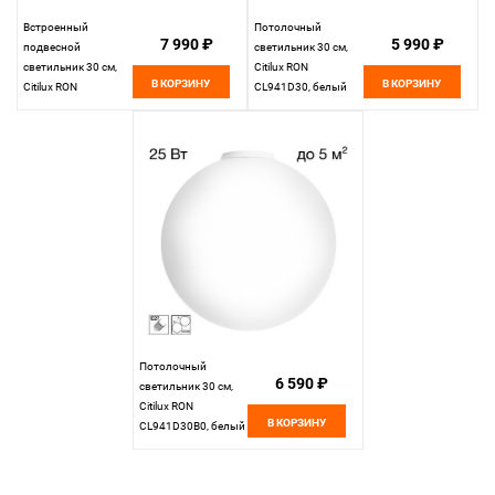
Встроенный
Потолочный
7 990 ₽
5 990 ₽
подвесной
светильник 30 см,
светильник 30 см,
Citilux RON
В КОРЗИНУ
В КОРЗИНУ
Citilux RON
CL941D30, белый
CL941D30R1,
матовый хром
Потолочный
6 590 ₽
светильник 30 см,
Citilux RON
В КОРЗИНУ
CL941D30B0, белый