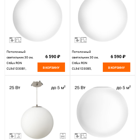
Потолочный
Потолочный
6 590 ₽
6 590 ₽
светильник 30 см,
светильник 30 см,
Citilux RON
Citilux RON
В КОРЗИНУ
В КОРЗИНУ
CL941D30B1,
CL941D30B5,
матовый хром
черный