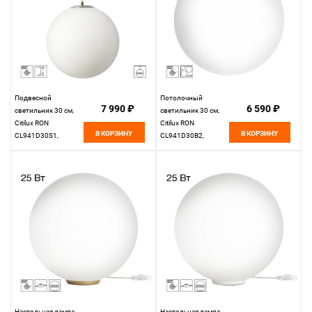
Подвесной
Потолочный
7 990 ₽
6 590 ₽
светильник 30 см,
светильник 30 см,
Citilux RON
Citilux RON
В КОРЗИНУ
В КОРЗИНУ
CL941D30S1,
CL941D30B2,
матовый хром
золото
Настольная лампа
Настольная лампа