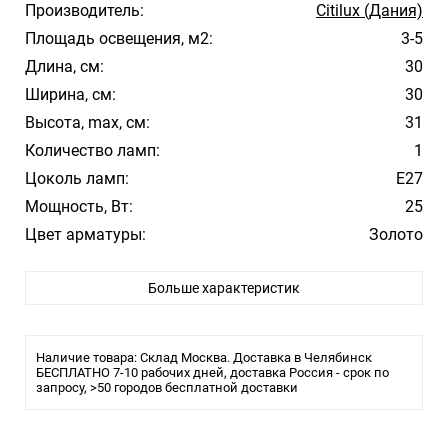
Производитель:
Citilux (Дания)
Площадь освещения, м2:
3-5
Длина, см:
30
Ширина, см:
30
Высота, max, см:
31
Количество ламп:
1
Цоколь ламп:
Е27
Мощность, Вт:
25
Цвет арматуры:
Золото
Материал плафона/абажура:
Полимер
Больше характеристик
Стиль:
Современный
Влагозащита:
IP20
Лампочки в комплекте:
Нет
Наличие товара: Склад Москва. Доставка в Челябинск
Тип светильника:
БЕСПЛАТНО 7-10 рабочих дней, доставка Россия - срок по
Настольная лампа
запросу, >50 городов бесплатной доставки