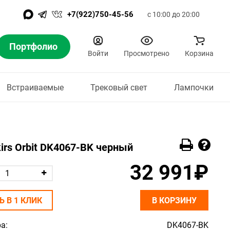
+7(922)750-45-56
с 10:00 до 20:00
Портфолио
Войти
Просмотрено
Корзина
Встраиваемые
Трековый свет
Лампочки
irs Orbit DK4067-BK черный
32 991₽
Ь В 1 КЛИК
В КОРЗИНУ
а:
DK4067-BK