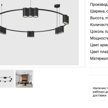
Производ
Ширина, 
Высота, m
Количест
Цоколь л
Мощность
Цвет арм
Цвет пла
Материал
Влагозащ
Тип крепл
Тип ламп
Наличие т
рабочих д
доставки