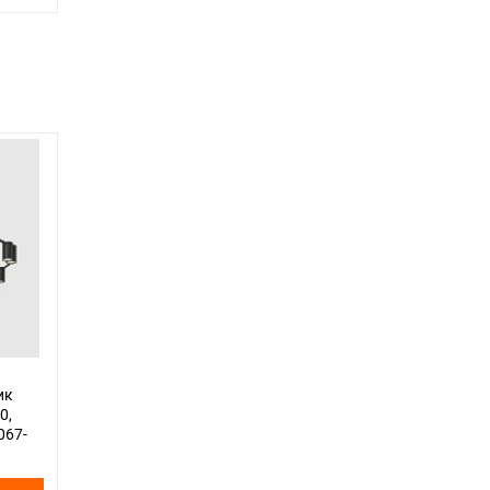
ик
0,
067-