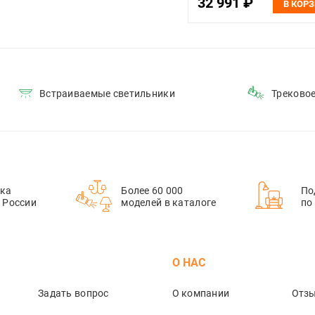
32 991 ₽
В КОР
Встраиваемые светильники
Треково
ка
Более 60 000
По
й России
моделей в каталоге
по
М
О НАС
Задать вопрос
О компании
Отз