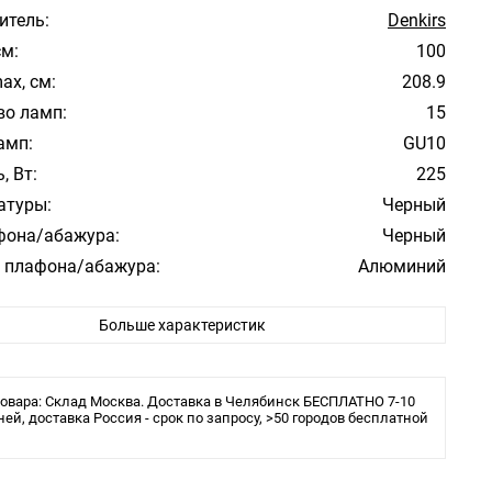
итель:
Denkirs
см:
100
ax, см:
208.9
во ламп:
15
амп:
GU10
, Вт:
225
атуры:
Черный
фона/абажура:
Черный
 плафона/абажура:
Алюминий
ита:
20
Больше характеристик
ения:
Монтажная пластина, Подвесы
ы:
LED
овара: Склад Москва. Доставка в Челябинск БЕСПЛАТНО 7-10
ней, доставка Россия - срок по запросу, >50 городов бесплатной