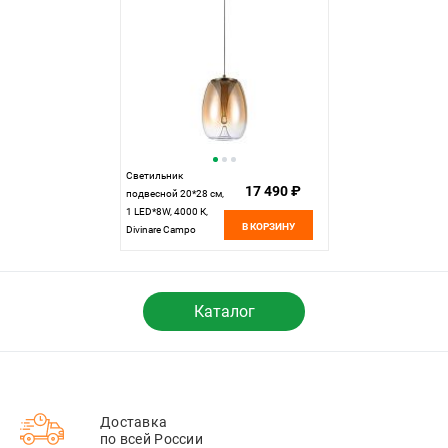
Светильник
17 490 ₽
подвесной 20*28 см,
1 LED*8W, 4000 К,
В КОРЗИНУ
Divinare Campo
5874/07 SP-8,
Янтарный
Каталог
Доставка
по всей России