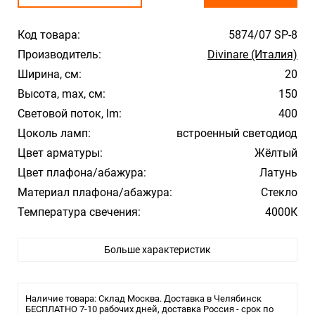
Код товара:
5874/07 SP-8
Производитель:
Divinare (Италия)
Ширина, см:
20
Высота, max, см:
150
Световой поток, lm:
400
Цоколь ламп:
встроенный светодиод
Цвет арматуры:
Жёлтый
Цвет плафона/абажура:
Латунь
Материал плафона/абажура:
Стекло
Температура свечения:
4000К
Влагозащита:
20
Больше характеристик
Тип лампы:
LED
Площадь освещения, м2:
Длина светильника, см:
Ширина светильника, см:
Наличие товара: Склад Москва. Доставка в Челябинск
Диаметр светильника, см: 20
БЕСПЛАТНО 7-10 рабочих дней, доставка Россия - срок по