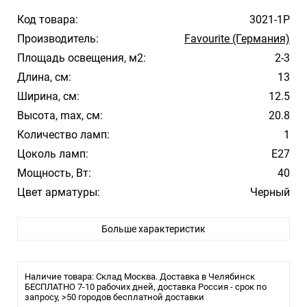
Код товара:
3021-1P
Производитель:
Favourite (Германия)
Площадь освещения, м2:
2-3
Длина, см:
13
Ширина, см:
12.5
Высота, max, см:
20.8
Количество ламп:
1
Цоколь ламп:
E27
Мощность, Вт:
40
Цвет арматуры:
Черный
Цвет плафона/абажура:
Прозрачный
Больше характеристик
Материал плафона/абажура:
Стекло
Стиль:
Модерн
Помещение:
Загородный дом, Улица
Наличие товара: Склад Москва. Доставка в Челябинск
Влагозащита:
БЕСПЛАТНО 7-10 рабочих дней, доставка Россия - срок по
IP44
запросу, >50 городов бесплатной доставки