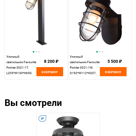
Уличный
Уличный
8 200 ₽
5 500 ₽
светильник Favourite
светильник Favourite
Pointer 3021-1T,
Pointer 3021-1W,
В КОРЗИНУ
В КОРЗИНУ
L205*W130*H650,
D192*W112*H207,
Каркас черного
Каркас черного
цвета, плафон из
цвета, плафон из
закаленного
закаленного
прозрачного стекла,
прозрачного стекла,
Вы смотрели
IP44
IP44
IP