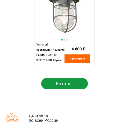
Уличный
6 600 ₽
светильник Favourite
Pointer 3021-1P,
В КОРЗИНУ
D125*H208, Каркас
черного цвета,
плафон из
закаленного
прозрачного стекла,
Каталог
IP44
Доставка
по всей России