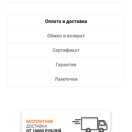
Тип крепления:
Монтажная пластина
Тип лампы:
накаливания или LED
Лампочки в комплекте:
Нет
Оплата и доставка
Тип светильника:
Для улицы
Площадь освещения, кв.м.: 2
Обмен и возврат
Диаметр, мм: 125
Сертификат
Мин. Высота, мм: 208
Гарантия
Макс. Высота, мм: 208
Лампы: 1*E27*40W, IP44, excluded
Мощность общая: 40
Лампочки
Цвет, отделка: Каркас черного цвета, плафон из
закаленного прозрачного стекла, IP44
Материал и цвет плафона: прозрачное стекло
Площадь освещения, кв.м.: 2
Диаметр, мм: 125
БЕСПЛАТНАЯ
ДОСТАВКА
ОТ 10000 РУБЛЕЙ