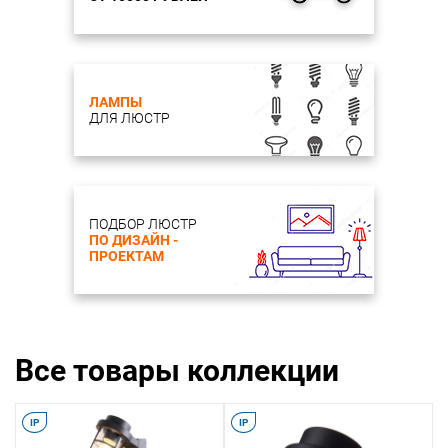
Мин. Высота, мм: 208
Макс. Высота, мм: 208
Лампы: 1*E27*40W, IP44, excluded
Мощность общая: 40
ЛАМПЫ
Цвет, отделка: Каркас черного цвета, плафон из
ДЛЯ ЛЮСТР
закаленного прозрачного стекла, IP44
Материал и цвет плафона: прозрачное стекло
ПОДБОР ЛЮСТР
ПО ДИЗАЙН -
ПРОЕКТАМ
Все товары коллекции
IP
IP