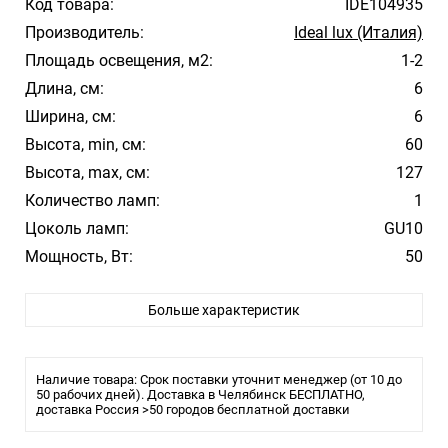
Код товара:
IDE104935
Производитель:
Ideal lux (Италия)
Площадь освещения, м2:
1-2
Длина, см:
6
Ширина, см:
6
Высота, min, см:
60
Высота, max, см:
127
Количество ламп:
1
Цоколь ламп:
GU10
Мощность, Вт:
50
Цвет арматуры:
Белый
Больше характеристик
Цвет плафона/абажура:
Белый
Материал плафона/абажура:
Металл
Стиль:
Модерн
Наличие товара: Срок поставки уточнит менеджер (от 10 до
Помещение:
50 рабочих дней). Доставка в Челябинск БЕСПЛАТНО,
Большой зал, Гостиная, Кухня, Спальня
доставка Россия >50 городов бесплатной доставки
Влагозащита:
IP20