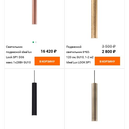
3 500 ₽
Светильник
Подвесной
16 420 ₽
2 800 ₽
подвесной ideal lux
светильник 6*60-
Look SP1 D06
120 см, GU10, 1-2 м2
В КОРЗИНУ
В КОРЗИНУ
макс.1x28Вт GU10
Ideal Lux LOOK SP1
141855. см
SMALL ORO, золото
141817