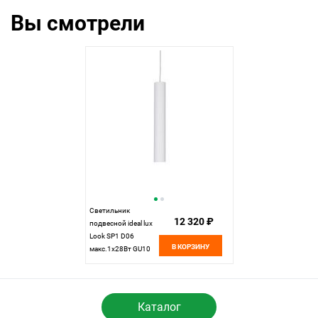
Вы смотрели
Светильник
12 320 ₽
подвесной ideal lux
Look SP1 D06
В КОРЗИНУ
макс.1x28Вт GU10
104935. см
Каталог