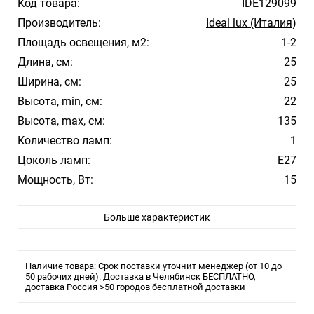
Код товара:
IDE129099
Производитель:
Ideal lux (Италия)
Площадь освещения, м2:
1-2
Длина, см:
25
Ширина, см:
25
Высота, min, см:
22
Высота, max, см:
135
Количество ламп:
1
Цоколь ламп:
Е27
Мощность, Вт:
15
Цвет арматуры:
Черный
Больше характеристик
Цвет плафона/абажура:
Серый
Материал плафона/абажура:
Металл
Стиль:
Модерн
Наличие товара: Срок поставки уточнит менеджер (от 10 до
Помещение:
50 рабочих дней). Доставка в Челябинск БЕСПЛАТНО,
Большой зал, Гостиная, Кухня, Спальня
доставка Россия >50 городов бесплатной доставки
Влагозащита:
IP20