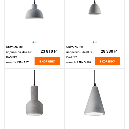
Светильник
Светильник
23 810 ₽
28 330 ₽
подвесной ideal lux
подвесной ideal lux
Oil-5 SP1
Oil-4 SP1
В КОРЗИНУ
В КОРЗИНУ
макс.1x15Вт Е27
макс.1x15Вт GU10
129082. см
110462. см