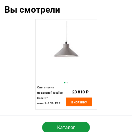
Вы смотрели
Светильник
23 810 ₽
подвесной ideal lux
Oil-6 SP1
В КОРЗИНУ
макс.1x15Вт Е27
129099. см
Каталог