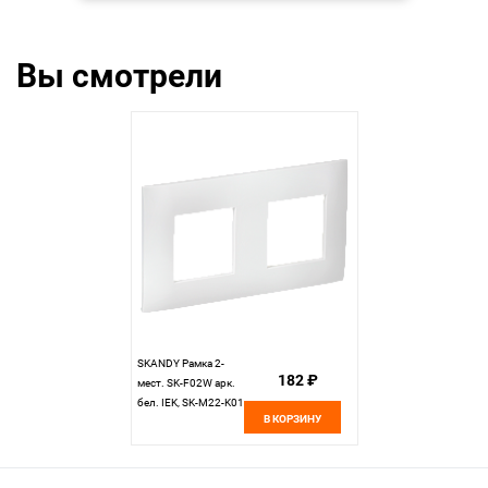
Вы смотрели
SKANDY Рамка 2-
182 ₽
мест. SK-F02W арк.
бел. IEK, SK-M22-K01
В КОРЗИНУ