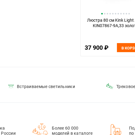
Люстра 80 см Kink Light
KIN07867-9A,33 золо
37 900 ₽
В КОР
Встраиваемые светильники
Треково
ка
Более 60 000
По
й России
моделей в каталоге
по