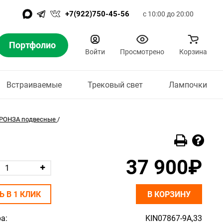
+7(922)750-45-56
с 10:00 до 20:00
Портфолио
Войти
Просмотрено
Корзина
Встраиваемые
Трековый свет
Лампочки
РОНЗА подвесные
/
37 900₽
Ь В 1 КЛИК
В КОРЗИНУ
а:
KIN07867-9A,33