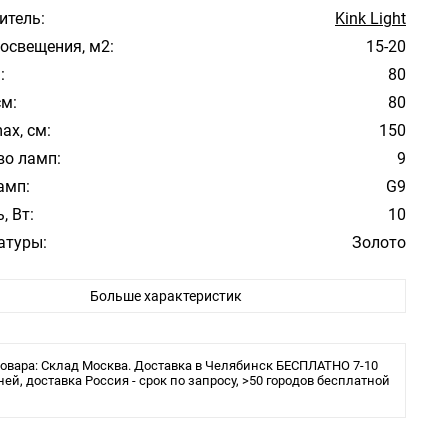
итель:
Kink Light
освещения, м2:
15-20
:
80
см:
80
ax, см:
150
во ламп:
9
амп:
G9
, Вт:
10
атуры:
Золото
фона/абажура:
Белый
Больше характеристик
 плафона/абажура:
Стекло, Акрил
ита:
IP20
ения:
Планка
овара: Склад Москва. Доставка в Челябинск БЕСПЛАТНО 7-10
ы:
ней, доставка Россия - срок по запросу, >50 городов бесплатной
Светодиодная
льника:
Подвесной светильник