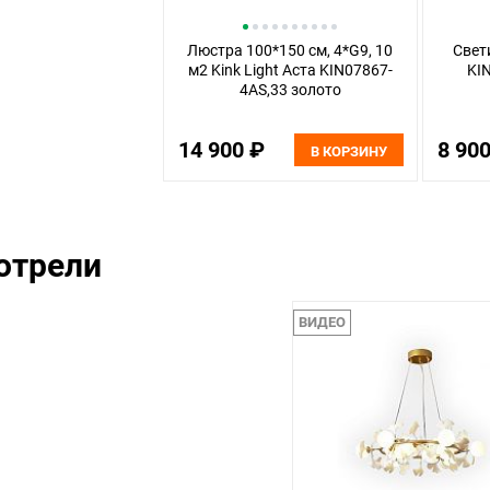
Люстра 100*150 см, 4*G9, 10
Свети
м2 Kink Light Аста KIN07867-
KI
4AS,33 золото
14 900 ₽
8 90
В КОРЗИНУ
отрели
ВИДЕО