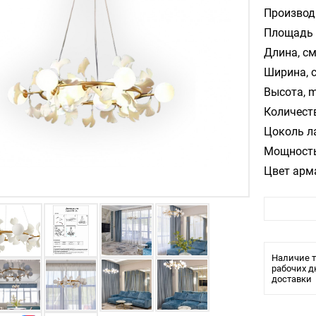
Производ
Площадь 
Длина, см
Ширина, 
Высота, m
Количест
Цоколь л
Мощность
Цвет арм
Цвет пла
Материал
Влагозащ
Тип крепл
Наличие т
Тип ламп
рабочих д
доставки
Тип свети