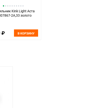
льник Kink Light Аста
N07867-2A,33 золото
0 ₽
В КОРЗИНУ