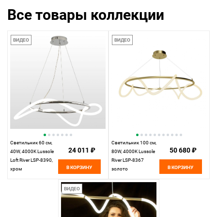
Все товары коллекции
ВИДЕО
ВИДЕО
Светильник 60 см,
Светильник 100 см,
24 011 ₽
50 680 ₽
40W, 4000K Lussole
80W, 4000K Lussole
Loft River LSP-8390,
River LSP-8367
В КОРЗИНУ
В КОРЗИНУ
хром
золото
ВИДЕО