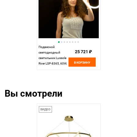
Подвесной
25 721 ₽
светодиодный
светильник Lussole
В КОРЗИНУ
River LSP-8365, 60W,
4000K, золото
Вы смотрели
ВИДЕО