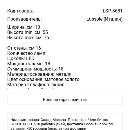
Код товара:
LSP-8681
Производитель:
Lussole (Италия)
Ширина, см: 10
Высота min, см: 55
Высота max, см: 75
От стены, см:16
Количество ламп: 1
Цоколь: LED
Мощность ламп: 18
Суммарная мощность: 18
Материал основания: металл
Цвет основания: матовое золото
Материал плафона: акрил
Цвет плафона: белый
Степень влагозащиты: IP21
Больше характеристик
Цветовая температура, К: 4000
Световой поток, лм: 1440
Тип крепления: монтажная планка
Наличие товара: Склад Москва. Доставка в Челябинск
БЕСПЛАТНО 7-10 рабочих дней, доставка Россия - срок по
запросу, >50 городов бесплатной доставки