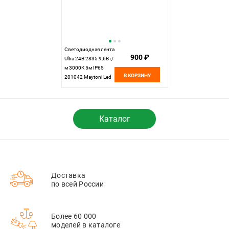
Светодиодная лента
900 ₽
Ultra 24В 2835 9,6Вт/
м 3000К 5м IP65
В КОРЗИНУ
201042 Maytoni Led
Strip, цена за метр,
отгружается по 5 м
Каталог
Доставка
по всей России
Более 60 000
моделей в каталоге