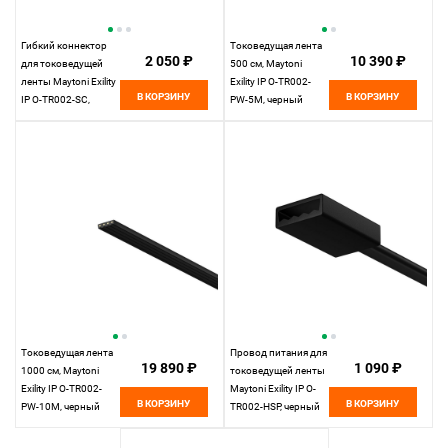
Гибкий коннектор
Токоведущая лента
2 050 ₽
10 390 ₽
для токоведущей
500 см, Maytoni
ленты Maytoni Exility
Exility IP O-TR002-
В КОРЗИНУ
В КОРЗИНУ
IP O-TR002-SC,
PW-5M, черный
черный
Токоведущая лента
Провод питания для
19 890 ₽
1 090 ₽
1000 см, Maytoni
токоведущей ленты
Exility IP O-TR002-
Maytoni Exility IP O-
В КОРЗИНУ
В КОРЗИНУ
PW-10M, черный
TR002-HSP, черный