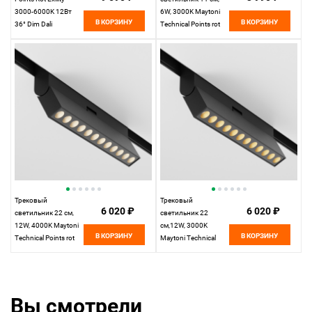
3000-6000K 12Вт
6W, 3000K Maytoni
В КОРЗИНУ
В КОРЗИНУ
36° Dim Dali
Technical Points rot
10,8*2,3*22 см,
Exility LED TR033-2-
LED*12W TR033-4-
6W3K-B черный
12WTW-DD-W
Maytoni, Белый
Трековый
Трековый
6 020 ₽
6 020 ₽
светильник 22 см,
светильник 22
12W, 4000K Maytoni
см,12W, 3000K
В КОРЗИНУ
В КОРЗИНУ
Technical Points rot
Maytoni Technical
Exility LED TR033-2-
Points rot Exility LED
12W4K-B черный
TR033-2-12W3K-B
черный
Вы смотрели