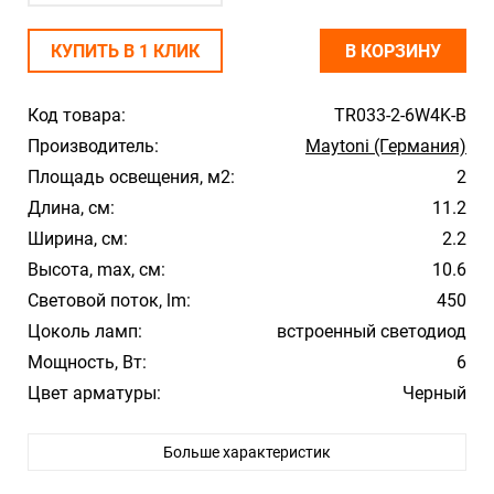
КУПИТЬ В 1 КЛИК
В КОРЗИНУ
Код товара:
TR033-2-6W4K-B
Производитель:
Maytoni (Германия)
Площадь освещения, м2:
2
Длина, см:
11.2
Ширина, см:
2.2
Высота, max, см:
10.6
Световой поток, lm:
450
Цоколь ламп:
встроенный светодиод
Мощность, Вт:
6
Цвет арматуры:
Черный
Цвет плафона/абажура:
Черный
Больше характеристик
Материал плафона/абажура:
Алюминий
Температура свечения:
4000К