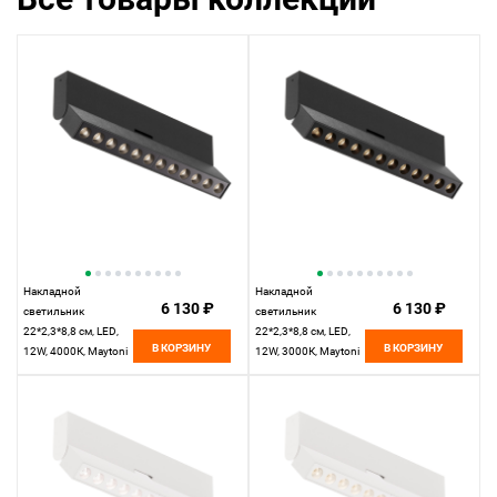
Накладной
Накладной
6 130 ₽
6 130 ₽
светильник
светильник
22*2,3*8,8 см, LED,
22*2,3*8,8 см, LED,
В КОРЗИНУ
В КОРЗИНУ
12W, 4000К, Maytoni
12W, 3000К, Maytoni
Technical Points Rot
Technical Points Rot
C136CL-12W4K-B
C136CL-12W3K-B
черный
черный