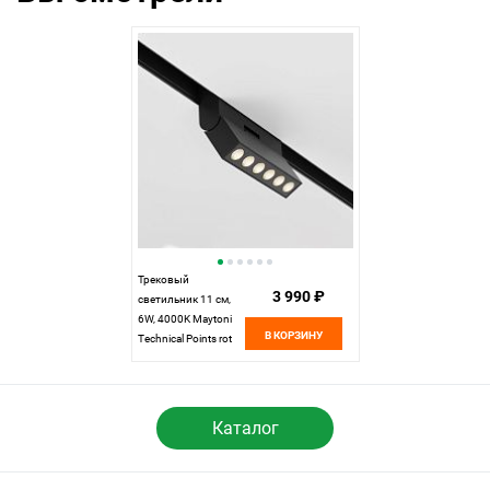
Трековый
3 990 ₽
светильник 11 см,
6W, 4000K Maytoni
В КОРЗИНУ
Technical Points rot
Exility LED TR033-2-
6W4K-B черный
Каталог