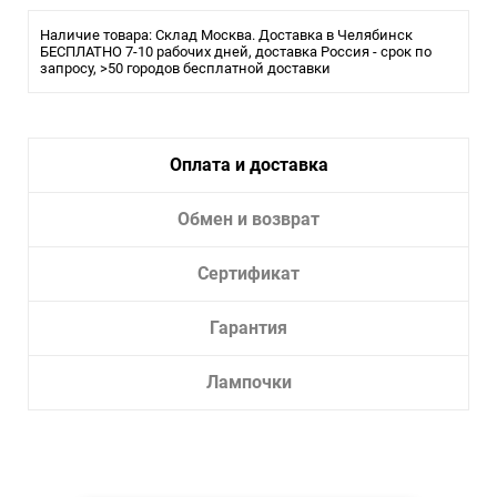
Влагозащита:
20
Наличие товара: Склад Москва. Доставка в Челябинск
Тип лампы:
БЕСПЛАТНО 7-10 рабочих дней, доставка Россия - срок по
LED
запросу, >50 городов бесплатной доставки
Тип
Трековая/шинная/струнная
светильника:
система
Угол рассеивания, град.: 36
Индекс цветопередачи, RA: 90
Оплата и доставка
Вольтаж: DC48
Угол рассеивания, °: 36
Диммируемая: Нет
Обмен и возврат
Сертификат
Гарантия
Лампочки