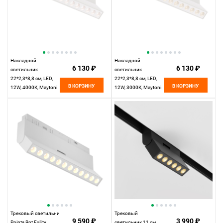
Накладной
Накладной
6 130 ₽
6 130 ₽
светильник
светильник
22*2,3*8,8 см, LED,
22*2,3*8,8 см, LED,
В КОРЗИНУ
В КОРЗИНУ
12W, 4000К, Maytoni
12W, 3000К, Maytoni
Technical Points Rot
Technical Points Rot
C136CL-12W4K-W
C136CL-12W3K-W
белый
белый
Трековый светильник
Трековый
9 590 ₽
3 990 ₽
Points Rot Exility
светильник 11 см,