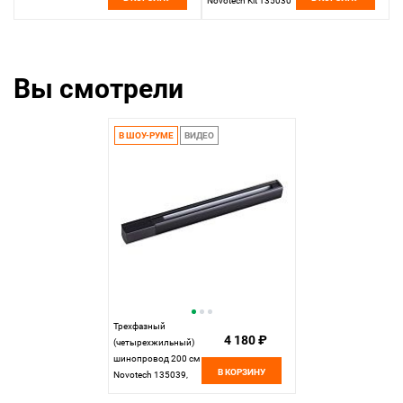
Novotech Kit 135030
черный
Вы смотрели
В ШОУ-РУМЕ
ВИДЕО
Трехфазный
4 180 ₽
(четырехжильный)
шинопровод 200 см
В КОРЗИНУ
Novotech 135039,
черный