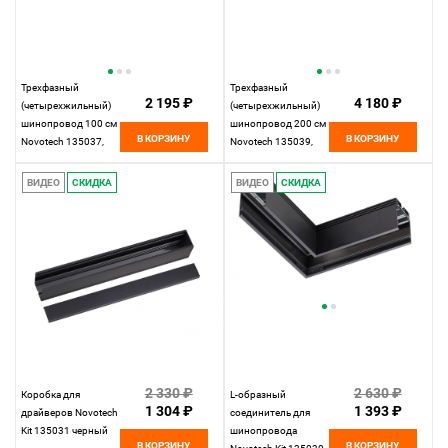
Трехфазный
Трехфазный
2 195 ₽
4 180 ₽
(четырехжильный)
(четырехжильный)
шинопровод 100 см
шинопровод 200 см
В КОРЗИНУ
В КОРЗИНУ
Novotech 135037,
Novotech 135039,
черный
черный
ВИДЕО
СКИДКА
ВИДЕО
СКИДКА
2 330 ₽
2 630 ₽
Коробка для
L-образный
1 304 ₽
1 393 ₽
драйверов Novotech
соединитель для
Kit 135031 черный
шинопровода
В КОРЗИНУ
В КОРЗИНУ