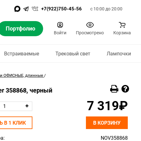
+7(922)750-45-56
с 10:00 до 20:00
Портфолио
Войти
Просмотрено
Корзина
Встраиваемые
Трековый свет
Лампочки
ки ОФИСНЫЕ, длинные
/
er 358868, черный
7 319₽
Ь В 1 КЛИК
В КОРЗИНУ
а:
NOV358868