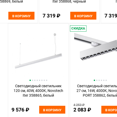
 358869, белый
Iter 358868, черный
7 319 ₽
7 31
В КОРЗИНУ
В КОРЗИНУ
СКИДКА
Светодиодный светильник
Светодиодный светил
120 см, 40W, 4000K, Novotech
27 см, 16W, 4000K, Nov
Iter 358865, белый
PORT 358862, белы
4 253 ₽
9 576 ₽
2 083 ₽
В КОРЗИНУ
В КОР