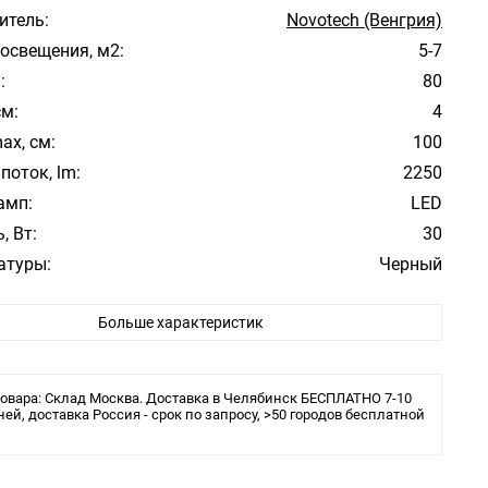
итель:
Novotech (Венгрия)
освещения, м2:
5-7
:
80
см:
4
ax, см:
100
поток, lm:
2250
амп:
LED
, Вт:
30
атуры:
Черный
ура свечения:
4000K Дневной
Больше характеристик
Модерн
е:
Большой зал, Гостиная, Кухня, Спальня
ита:
IP20
овара: Склад Москва. Доставка в Челябинск БЕСПЛАТНО 7-10
ы:
ней, доставка Россия - срок по запросу, >50 городов бесплатной
Светодиодная
 в комплекте:
Да
Потолочный светильник, Подвесной