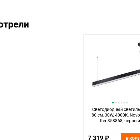
отрели
Светодиодный светил
80 см, 30W, 4000K, Nov
Iter 358868, черный
7 319 ₽
В КОР