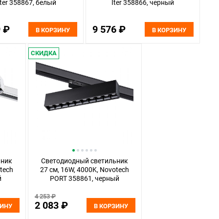
Iter 358867, белый
Iter 358866, черный
9 ₽
9 576 ₽
В КОРЗИНУ
В КОРЗИНУ
СКИДКА
ьник
Светодиодный светильник
otech
27 см, 16W, 4000K, Novotech
й
PORT 358861, черный
4 253 ₽
2 083 ₽
ЗИНУ
В КОРЗИНУ