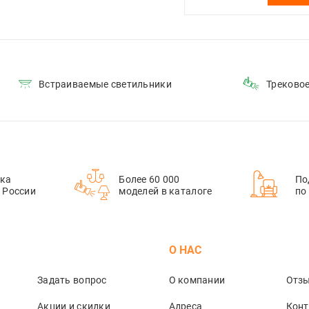
Встраиваемые светильники
Треково
ка
Более 60 000
По
й России
моделей в каталоге
по
М
О НАС
Задать вопрос
О компании
Отз
Акции и скидки
Адреса
Кон