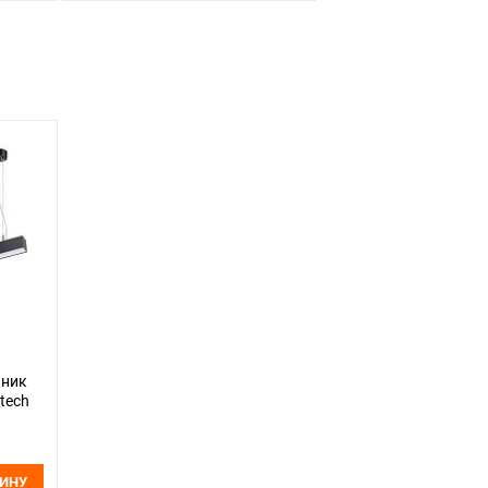
ьник
otech
ЗИНУ