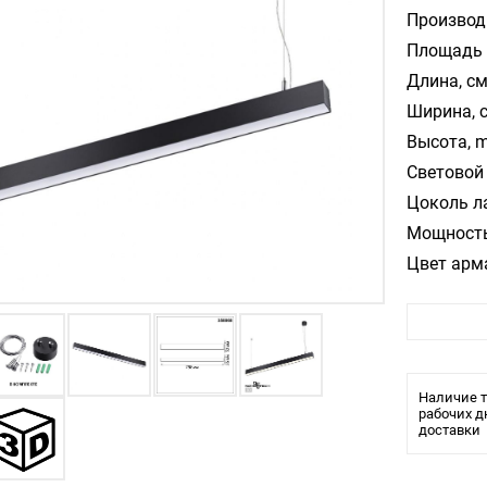
Производ
Площадь 
Длина, см
Ширина, 
Высота, m
Световой 
Цоколь л
Мощность
Цвет арм
Температ
Стиль:
Помещени
Влагозащ
Наличие т
Тип ламп
рабочих д
доставки
Лампочки
Тип