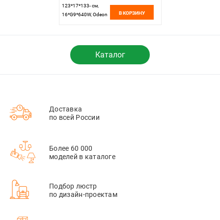
123*17*133- см,
В КОРЗИНУ
16*G9*640W, Odeon
Light Defance
4307/16, черный
Каталог
Доставка
по всей России
Более 60 000
моделей в каталоге
Подбор люстр
по дизайн-проектам