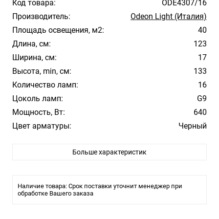
Код товара:
ODE4307/16
Производитель:
Odeon Light (Италия)
Площадь освещения, м2:
40
Длина, см:
123
Ширина, см:
17
Высота, min, см:
133
Количество ламп:
16
Цоколь ламп:
G9
Мощность, Вт:
640
Цвет арматуры:
Черный
Цвет плафона/абажура:
Прозрачный
Больше характеристик
Материал плафона/абажура:
Акрил
Влагозащита:
IP20
Тип крепления:
Планка
Наличие товара: Срок поставки уточнит менеджер при
обработке Вашего заказа