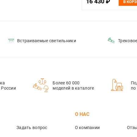
16 430 ₽
В КОР
Встраиваемые светильники
Треково
ка
Более 60 000
По
й России
моделей в каталоге
по
М
О НАС
Задать вопрос
О компании
Отз