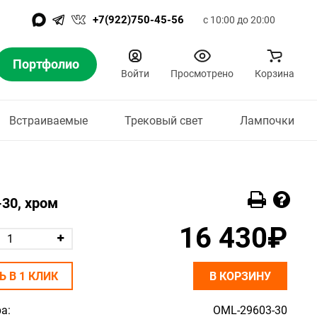
+7(922)750-45-56
с 10:00 до 20:00
Портфолио
Войти
Просмотрено
Корзина
Встраиваемые
Трековый свет
Лампочки
-30, хром
16 430₽
Ь В 1 КЛИК
В КОРЗИНУ
а:
OML-29603-30