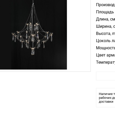
Производ
Площадь 
Длина, см
Ширина, 
Высота, m
Цоколь л
Мощность
Цвет арм
Температ
Стиль:
Влагозащ
Тип крепл
Лампочки
Наличие т
Тип свети
рабочих д
доставки