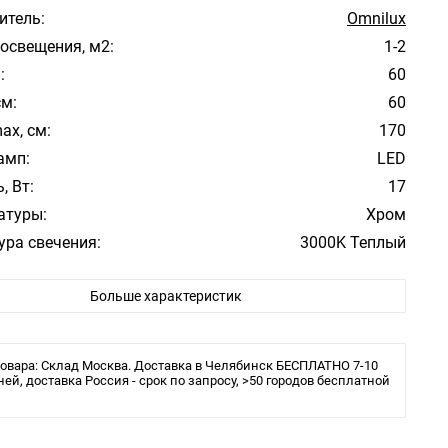
итель:
Omnilux
освещения, м2:
1-2
:
60
см:
60
ax, см:
170
амп:
LED
, Вт:
17
атуры:
Хром
ура свечения:
3000K Теплый
Модерн
Больше характеристик
ита:
IP20
ения:
Планка
 в комплекте:
Да
овара: Склад Москва. Доставка в Челябинск БЕСПЛАТНО 7-10
льника:
ней, доставка Россия - срок по запросу, >50 городов бесплатной
Подвесной светильник