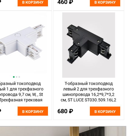
₽
460 ₽
В КОРЗИНУ
В КОРЗИНУ
бразный токоподвод
Т-образный токоподвод
ый 1 для трехфазного
левый 2 для трехфазного
ровода 9,7 см, W, , St
шинопровода 16,2*9,7*3,2
 Трехфазная трековая
см, ST LUCE ST030.509.16L2
тема ST030.509.16R1
белый
₽
680 ₽
Белый
В КОРЗИНУ
В КОРЗИНУ