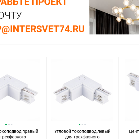
АВЬТЕ ПРОЕКТ
ОЧТУ
@INTERSVET74.RU
токоподвод правый
Угловой токоподвод левый
Цент
 трехфазного
для трехфазного