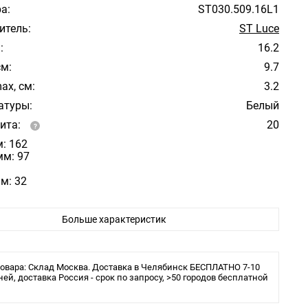
а:
ST030.509.16L1
итель:
ST Luce
:
16.2
см:
9.7
ax, см:
3.2
атуры:
Белый
ита:
20
: 162
мм: 97
м: 32
Больше характеристик
овара: Склад Москва. Доставка в Челябинск БЕСПЛАТНО 7-10
ней, доставка Россия - срок по запросу, >50 городов бесплатной
 арматуры: Пластик
атуры: Белый