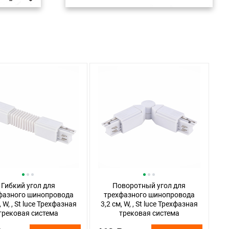
Гибкий угол для
Поворотный угол для
фазного шинопровода
трехфазного шинопровода
, W, , St luce Трехфазная
3,2 см, W, , St luce Трехфазная
трековая система
трековая система
T030.509.19 Белый
ST030.509.18 Белый