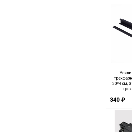
Усили
трехфаз
30*4 см, 
трек
ST030
340 ₽