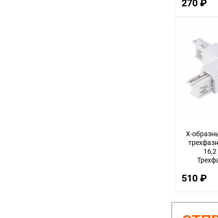
270 ₽
Х-образн
трехфаз
16,2 
Трехф
система S
510 ₽