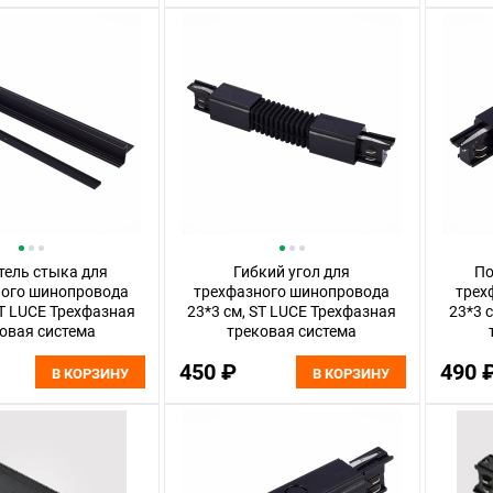
тель стыка для
Гибкий угол для
По
ного шинопровода
трехфазного шинопровода
трех
ST LUCE Трехфазная
23*3 см, ST LUCE Трехфазная
23*3 
овая система
трековая система
.409.21 Черный
ST030.409.19 Черный
ST
450 ₽
490 
В КОРЗИНУ
В КОРЗИНУ