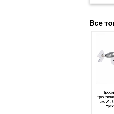
Все т
Тросо
трехфазн
см, W, ,
трек
ST030