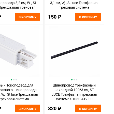
ровода 3,2 см, W, , St
3,1 см, W, , St luce Трехфазная
 Трехфазная трековая
трековая система
ма ST030.509.13 Белый
ST030.509.12 Белый
₽
150 ₽
В КОРЗИНУ
В КОРЗИНУ
вый Токоподвод для
Шинопровод трехфазный
фазного шинопровода
накладной 100*3 см, ST
, W, , St luce Трехфазная
LUCE Трехфазная трековая
трековая система
система ST030.419.00
030.509.10L Белый
Черный
₽
820 ₽
В КОРЗИНУ
В КОРЗИНУ