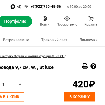
+7(922)750-45-56
с 10:00 до 20:00
Портфолио
Войти
Просмотрено
Корзина
Встраиваемые
Трековый свет
Лампочки
ые треки 3-фазн и комплектующие ST-LUCE
/
ода 9,7 см, W, , St luce
420₽
Ь В 1 КЛИК
В КОРЗИНУ