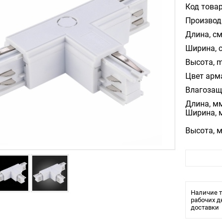
Код товар
Производ
Длина, см
Ширина, 
Высота, m
Цвет арм
Влагозащ
Длина, мм
Ширина, 
Высота, м
Наличие т
рабочих д
Материал
доставки
Цвет арм