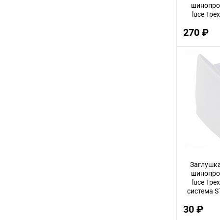
шинопрово
luce Тре
систем
270 ₽
Заглушка
шинопрово
luce Тре
система S
30 ₽