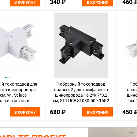
340 ₽
460 
В КОРЗИНУ
В КОРЗИНУ
ый токоподвод для
Т-образный токоподвод
Т-о
ного шинопровода
правый 2 для трехфазного
прав
см, W, , St luce
шинопровода 16,2*9,7*3,2
шиноп
азная трековая
см, ST LUCE ST030.509.16R2
luce
T030.509.17 Белый
белый
сис
680 ₽
450 
В КОРЗИНУ
В КОРЗИНУ