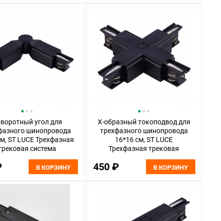
воротный угол для
Х-образный токоподвод для
фазного шинопровода
трехфазного шинопровода
см, ST LUCE Трехфазная
16*16 см, ST LUCE
трековая система
Трехфазная трековая
030.409.18 Черный
система ST030.409.17
₽
450 ₽
Черный
В КОРЗИНУ
В КОРЗИНУ