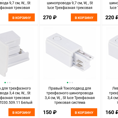
да 9,7 см, W, , St
шинопровода 9,7 см, W, , St
шиноп
хфазная трековая
luce Трехфазная трековая
luce
а ST030.509.15R
система ST030.509.15L
систе
270 ₽
220 
Белый
Белый
В КОРЗИНУ
В КОРЗИНУ
 для трехфазного
Правый Токоподвод для
Ле
да 3,4 см, W, , St
трехфазного шинопровода
трех
хфазная трековая
3,4 см, W, , St luce Трехфазная
3,4 см
T030.509.11 Белый
трековая система
ST030.509.10R Белый
ST
150 ₽
160 
В КОРЗИНУ
В КОРЗИНУ