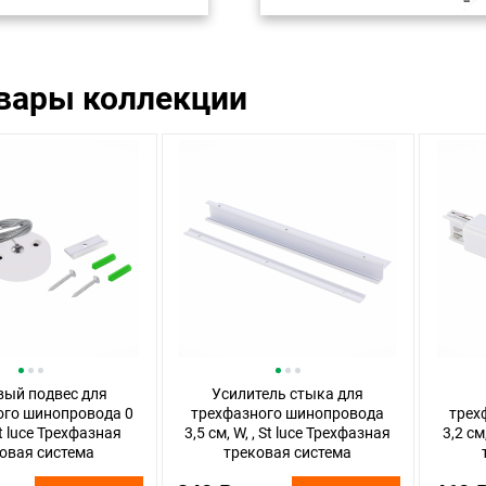
овары коллекции
вый подвес для
Усилитель стыка для
ого шинопровода 0
трехфазного шинопровода
трех
 St luce Трехфазная
3,5 см, W, , St luce Трехфазная
3,2 см
овая система
трековая система
.509.22 Белый
ST030.509.21 Белый
S