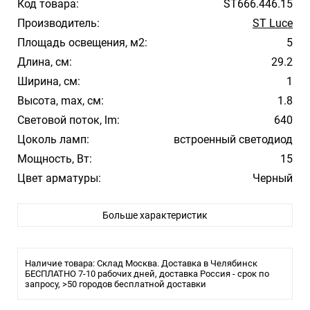
Код товара:
ST666.446.15
Производитель:
ST Luce
Площадь освещения, м2:
5
Длина, см:
29.2
Ширина, см:
1
Высота, max, см:
1.8
Световой поток, lm:
640
Цоколь ламп:
встроенный светодиод
Мощность, Вт:
15
Цвет арматуры:
Черный
Цвет плафона/абажура:
Черный
Больше характеристик
Материал плафона/абажура:
Алюминий
Температура свечения:
4000К
Влагозащита:
20
Наличие товара: Склад Москва. Доставка в Челябинск
Тип лампы:
БЕСПЛАТНО 7-10 рабочих дней, доставка Россия - срок по
LED
запросу, >50 городов бесплатной доставки
Длина, см: 29,2
Ширина, см: 1