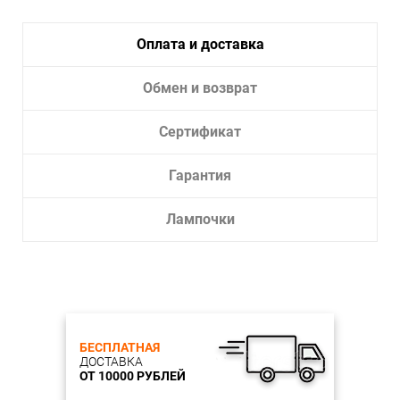
Высота, см: 1,8
Количество ламп, шт: 1
Тип цоколя, шт: LED
Оплата и доставка
Мощность ламп, W: 15W
Цветовая температура, K: 4000K
Обмен и возврат
Световой поток, Lm: 640
Материал каркаса: Алюминий
Цвет каркаса: Черный
Сертификат
Материал плафона: Алюминий
Цвет плафона: Черный
Степень защиты, IP: IP20
Гарантия
Лампочки
БЕСПЛАТНАЯ
ДОСТАВКА
ОТ 10000 РУБЛЕЙ