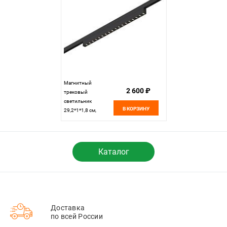
Магнитный
2 600 ₽
трековый
светильник
В КОРЗИНУ
29,2*1*1,8 см,
1*LED*15W 4000K
ST LUCE Super5
ST666.446.15
черный
Каталог
Доставка
по всей России