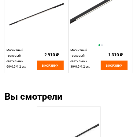
Магнитный
Магнитный
2 910 ₽
1 310 ₽
трековый
трековый
светильник
светильник
В КОРЗИНУ
В КОРЗИНУ
60*0,5*1,2 см,
30*0,5*1,2 см,
1*LED*10W 4000K
1*LED*5W 4000K ST
ST LUCE Super5
LUCE Super5
ST667.446.10
ST667.446.05
черный
черный
Вы смотрели