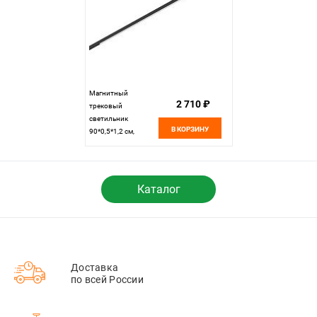
Магнитный
2 710 ₽
трековый
светильник
В КОРЗИНУ
90*0,5*1,2 см,
1*LED*15W 4000K
ST LUCE Super5
ST667.446.15
черный
Каталог
Доставка
по всей России