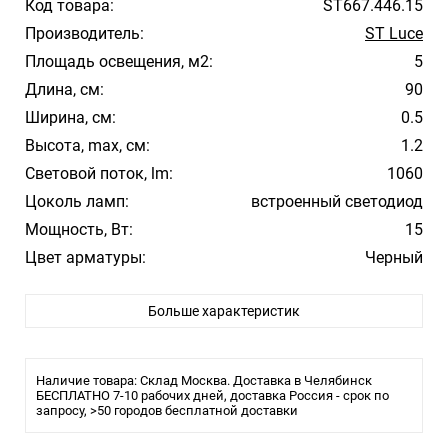
Код товара:
ST667.446.15
Производитель:
ST Luce
Площадь освещения, м2:
5
Длина, см:
90
Ширина, см:
0.5
Высота, max, см:
1.2
Световой поток, lm:
1060
Цоколь ламп:
встроенный светодиод
Мощность, Вт:
15
Цвет арматуры:
Черный
Цвет плафона/абажура:
Черный
Больше характеристик
Материал плафона/абажура:
Алюминий
Температура свечения:
4000К
Влагозащита:
20
Наличие товара: Склад Москва. Доставка в Челябинск
Тип крепления:
БЕСПЛАТНО 7-10 рабочих дней, доставка Россия - срок по
Шинопровод (трек)
запросу, >50 городов бесплатной доставки
Тип лампы:
LED