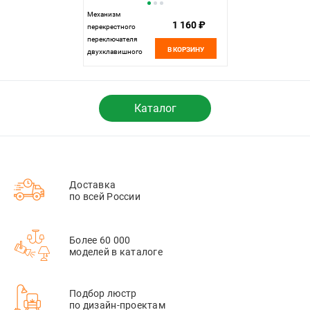
Механизм
1 160 ₽
перекрестного
переключателя
В КОРЗИНУ
двухклавишного
10А, S70 Voltum S70
VLS0205M, Металл
Каталог
Доставка
по всей России
Более 60 000
моделей в каталоге
Подбор люстр
по дизайн-проектам