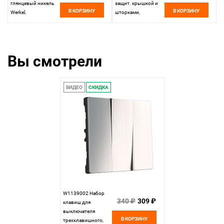
глянцевый никель
защит. крышкой и
В КОРЗИНУ
В КОРЗИНУ
Werkel,
шторками,
4690389158247
глянцевый никель
Werkel,
4690389158049
Вы смотрели
ВИДЕО
СКИДКА
W1139002 Набор
340 ₽
309 ₽
клавиш для
выключателя
В КОРЗИНУ
трехклавишного,