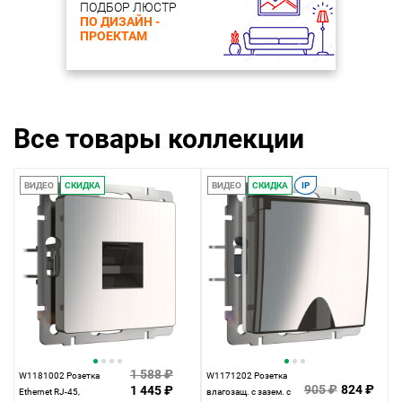
ПОДБОР ЛЮСТР
ПО ДИЗАЙН -
ПРОЕКТАМ
Все товары коллекции
ВИДЕО
СКИДКА
ВИДЕО
СКИДКА
IP
1 588 ₽
W1181002 Розетка
W1171202 Розетка
905 ₽
824 ₽
1 445 ₽
Ethernet RJ-45,
влагозащ. с зазем. с