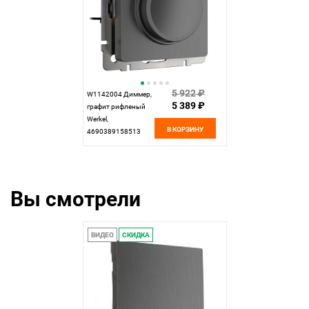
5 922 ₽
W1142004 Диммер,
5 389 ₽
графит рифленый
Werkel,
В КОРЗИНУ
4690389158513
Вы смотрели
ВИДЕО
СКИДКА