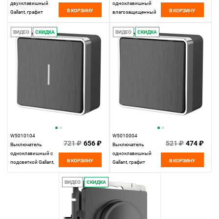
двухклавишный
одноклавишный
В КОРЗИНУ
В КОРЗИНУ
Gallant, графит
влагозащищенный
рифленый Werkel,
Gallant, графит
4690389164132
рифленый Werkel,
ВИДЕО
СКИДКА
ВИДЕО
СКИДКА
4690389164019
W5010104
W5010004
721 ₽
656 ₽
521 ₽
474 ₽
Выключатель
Выключатель
одноклавишный с
одноклавишный
В КОРЗИНУ
В КОРЗИНУ
подсветкой Gallant,
Gallant, графит
графит рифленый
рифленый Werkel,
Werkel,
4690389163739
ВИДЕО
СКИДКА
4690389163814