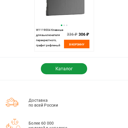
W1119004 Клавиша
336 ₽
306 ₽
для выключателя
перекрестного,
В КОРЗИНУ
графит рифленый
Werkel,
4690389158445
Каталог
Доставка
по всей России
Более 60 000
моделей в каталоге