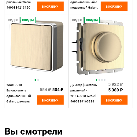
рифленый Werkel,
одноклавишный с
В КОРЗИНУ
В КОРЗИНУ
4690389213120
подсветкой Gallant,
шампань рифленый
Werkel,
ВИДЕО
СКИДКА
ВИДЕО
СКИДКА
4690389163821
5 922 ₽
W5010010
Диммер (шампань
554 ₽
504 ₽
5 389 ₽
Выключатель
рифленый)
одноклавишный
W1142010 Werkel
В КОРЗИНУ
В КОРЗИНУ
Gallant, шампань
4690389160288
рифленый Werkel,
4690389163753
Вы смотрели