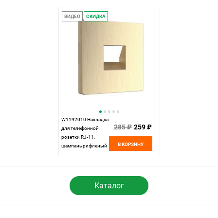
ВИДЕО
СКИДКА
W1192010 Накладка
285 ₽
259 ₽
для телефонной
розетки RJ-11,
В КОРЗИНУ
шампань рифленый
Werkel,
4690389160707
Каталог