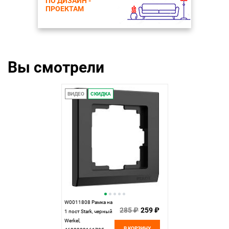
ПО ДИЗАЙН -
ПРОЕКТАМ
Вы смотрели
ВИДЕО
СКИДКА
W0011808 Рамка на
285 ₽
259 ₽
1 пост Stark, черный
Werkel,
В КОРЗИНУ