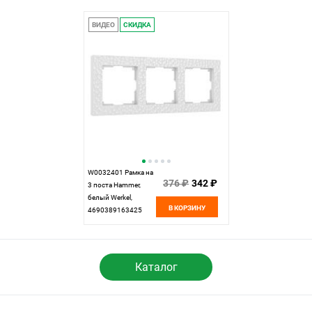
ВИДЕО
СКИДКА
W0032401 Рамка на
376 ₽
342 ₽
3 поста Hammer,
белый Werkel,
В КОРЗИНУ
4690389163425
Каталог