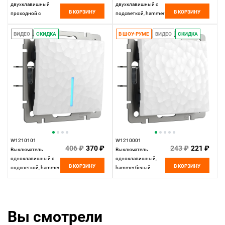
двухклавишный
двухклавишный с
В КОРЗИНУ
В КОРЗИНУ
проходной с
подсветкой, hammer
подсветкой, hammer
белый Werkel,
белый Werkel,
4690389162343
ВИДЕО
СКИДКА
В ШОУ-РУМЕ
ВИДЕО
СКИДКА
4690389162626
W1210101
W1210001
406 ₽
370 ₽
243 ₽
221 ₽
Выключатель
Выключатель
одноклавишный с
одноклавишный,
В КОРЗИНУ
В КОРЗИНУ
подсветкой, hammer
hammer белый
белый Werkel,
Werkel,
4690389161995
4690389154966
Вы смотрели