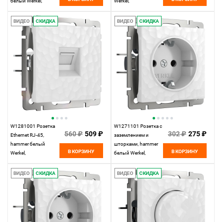
белый Werkel,
Werkel,
4690389163104
4690389163067
ВИДЕО
СКИДКА
ВИДЕО
СКИДКА
W1281001 Розетка
W1271101 Розетка с
560 ₽
509 ₽
302 ₽
275 ₽
Ethernet RJ-45,
заземлением и
hammer белый
шторками, hammer
В КОРЗИНУ
В КОРЗИНУ
Werkel,
белый Werkel,
4690389163029
4690389162817
ВИДЕО
СКИДКА
ВИДЕО
СКИДКА