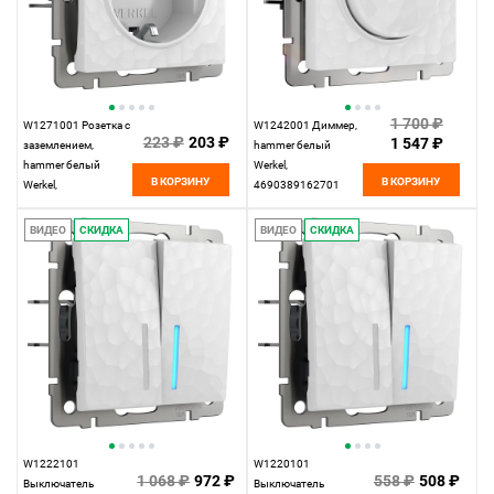
1 700 ₽
W1271001 Розетка с
W1242001 Диммер,
223 ₽
203 ₽
1 547 ₽
заземлением,
hammer белый
hammer белый
Werkel,
В КОРЗИНУ
В КОРЗИНУ
Werkel,
4690389162701
4690389162794
ВИДЕО
СКИДКА
ВИДЕО
СКИДКА
W1222101
W1220101
1 068 ₽
972 ₽
558 ₽
508 ₽
Выключатель
Выключатель