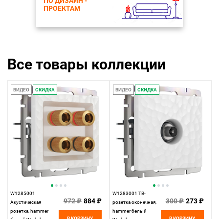
ПО ДИЗАЙН -
ПРОЕКТАМ
Все товары коллекции
ВИДЕО
СКИДКА
ВИДЕО
СКИДКА
W1285001
W1283001 ТВ-
972 ₽
884 ₽
300 ₽
273 ₽
Акустическая
розетка оконечная,
розетка, hammer
hammer белый
В КОРЗИНУ
В КОРЗИНУ