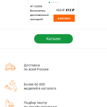
W1122006
453 ₽
412 ₽
Выключатель
двухклавишный
В КОРЗИНУ
проходной,
серебряный Werkel,
4690389164835
Каталог
Доставка
по всей России
Более 60 000
моделей в каталоге
Подбор люстр
по дизайн-проектам