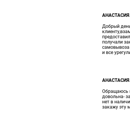
АНАСТАСИЯ.
Добрый день
клиенту,вза
предоставил
получали за
самовывоза 
и все урегу
АНАСТАСИЯ.
Обращаюсь в
довольна- з
нет в наличи
закажу эту м