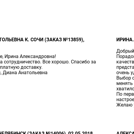
ОЛЬЕВНА К. СОЧИ (ЗАКАЗ №13859),
ИРИНА.
Добрый
е, Ирина Александровна!
Порадо
а сотрудничество. Все хорошо. Спасибо за
качеств
сплатную доставку.
предста
, Диана Анатольевна
очень у
Выбор с
менять 
хватило
По перв
настрое
Желаю 
ЧЕЛЯБИНСК (ЗАКАЗ №14006), 02.05.2018
АЛЕКСА