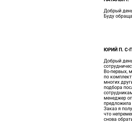
Добрый день
Буду обраща
ЮРИЙ П. С-П
Добрый день
сотрудничес
Во-первых, 
по комплект
многих друг
подбора пос
сотрудникам,
менеджер оп
предложила
Заказ я пол
что непреме
снова обрат