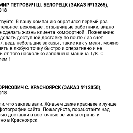
ИР ПЕТРОВИЧ Ш. БЕЛОРЕЦК (ЗАКАЗ №13265),
018
вуйте! В вашу компанию обратился первый раз.
ельное: вежливые , отзывчивые работники, видно
 сделать жизнь клиента комфортной . Пожелание:
делать доступной доставку по почте / за счет
/, ведь небольшие заказы , такие как у меня , можно
ять в любую точку быстро и оперативно и не
ь от того насколько заполнена машина Т/К. С
ем !
ОРИСОВИЧ С. КРАСНОЯРСК (ЗАКАЗ №12858),
018
и, что заказывали. Живьем даже красивее и лучше
фотографии сайта. Пожалуйста, поработайте над
ью доставки в восточные регионы страны и
но в Красноярск.