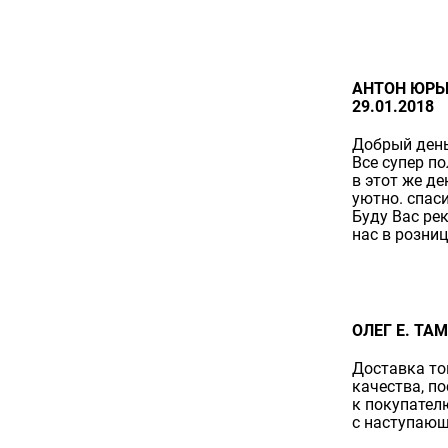
АНТОН ЮРЬЕ
29.01.2018
Добрый день 
Все супер п
в этот же де
уютно. спаси
Буду Вас ре
нас в розниц
ОЛЕГ Е. ТАМ
Доставка то
качества, п
к покупател
с наступаю