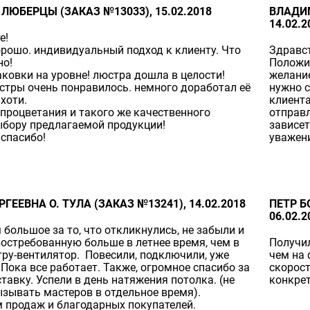
 ЛЮБЕРЦЫ (ЗАКАЗ №13033), 15.02.2018
ВЛАДИМ
14.02.2
е!
орошо. индивидуальный подход к клиенту. Что
Здравст
но!
Положит
аковки на уровне! люстра дошла в целости!
желание
стры очень понравилось. немного доработал её
нужно с
хоти.
клиента
процветания и такого же качественного
отправл
ыбору предлагаемой продукции!
зависет
 спасибо!
уважени
ГЕЕВНА О. ТУЛА (ЗАКАЗ №13241), 14.02.2018
ПЕТР Б
06.02.2
 большое за то, что откликнулись, не забыли и
востребованную больше в летнее время, чем в
Получил
тру-вентилятор. Повесили, подключили, уже
чем на 
 Пока все работает. Также, огромное спасибо за
скорост
тавку. Успели в день натяжения потолка. (не
конкрет
зывать мастеров в отдельное время).
 продаж и благодарных покупателей.