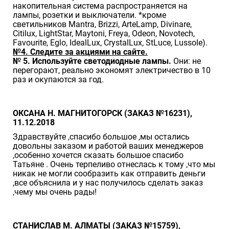
накопительная система распространяется на
лампы, розетки и выключатели. *кроме
светильников Mantra, Brizzi, ArteLamp, Divinare,
Citilux, LightStar, Maytoni, Freya, Odeon, Novotech,
Favourite, Eglo, IdealLux, CrystalLux, StLuce, Lussole).
№4. Следите за акциями на сайте.
№ 5. Используйте светодиодные лампы.
Они: не
перегорают, реально экономят электричество в 10
раз и окупаются за год.
ОКСАНА Н. МАГНИТОГОРСК (ЗАКАЗ №16231),
11.12.2018
Здравствуйте ,спасибо большое ,мы остались
довольны заказом и работой ваших менеджеров
,особенно хочется сказать большое спасибо
Татьяне . Очень терпеливо отнеслась к тому ,что мы
никак не могли сообразить как отправить деньги
,все объяснила и у нас получилось сделать заказ
,чему мы очень рады!
СТАНИСЛАВ М. АЛМАТЫ (ЗАКАЗ №15759),