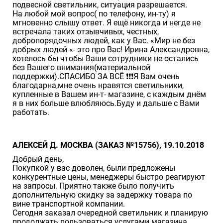
подвесной светильник, ситуация разрешается.
На любой мой вопрос( по телефону, ин-ту) я
мгновенно слышу ответ. Я ещё никогда и негде не
встречала таких отзывчивых, честных,
добропорядочных людей, как у Вас. «Мир не без
добрых людей «- это про Вас! Ирина Александровна,
хотелось бы чтобы Ваши сотрудники не остались
без Вашего внимания(материальной
поддержки).СПАСИБО ЗА ВСЁ ❗️❗️❗️Я Вам очень
благодарна,мне очень нравятся светильники,
купленные в Вашем ин-т- магазине, с каждым днём
я в них больше влюбляюсь.Буду и дальше с Вами
работать.
АЛЕКСЕЙ Д. МОСКВА (ЗАКАЗ №15756), 19.10.2018
Добрый день,
Покупкой у вас доволен, были предложены
конкурентные цены, менеджеры быстро реагируют
на запросы. Приятно также было получить
дополнительную скидку за задержку товара по
вине транспортной компании.
Сегодня заказал очередной светильник и планирую
продолжать пользоваться услугами магазина.