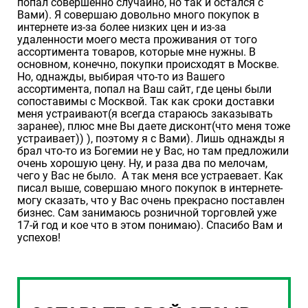
попал совершенно случайно, но так и остался с
Вами). Я совершаю довольно много покупок в
интернете из-за более низких цен и из-за
удаленности моего места проживания от того
ассортимента товаров, которые мне нужны. В
основном, конечно, покупки происходят в Москве.
Но, однажды, выбирая что-то из Вашего
ассортимента, попал на Ваш сайт, где цены были
сопоставимы с Москвой. Так как сроки доставки
меня устраивают(я всегда стараюсь заказывать
заранее), плюс мне Вы даете дисконт(что меня тоже
устраивает)) ), поэтому я с Вами). Лишь однажды я
брал что-то из Богемии не у Вас, но там предложили
очень хорошую цену. Ну, и раза два по мелочам,
чего у Вас не было. А так меня все устраевает. Как
писал выше, совершаю много покупок в интернете-
могу сказать, что у Вас очень прекрасно поставлен
бизнес. Сам занимаюсь розничной торговлей уже
17-й год и кое что в этом понимаю). Спасибо Вам и
успехов!