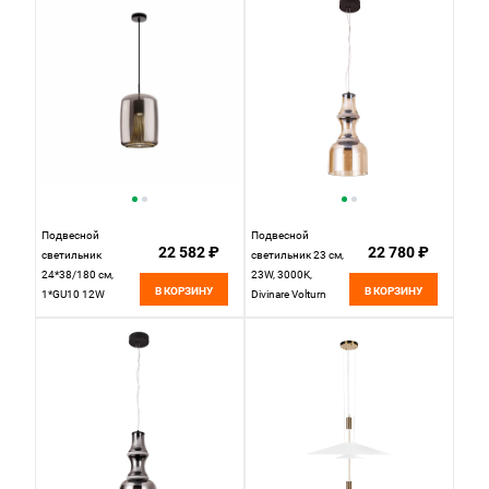
Подвесной
Подвесной
22 582 ₽
22 780 ₽
светильник
светильник 23 см,
24*38/180 см,
23W, 3000K,
В КОРЗИНУ
В КОРЗИНУ
1*GU10 12W
Divinare Volturn
черный Mantra
1243/17 SP-22,
Kriss 8521
черный