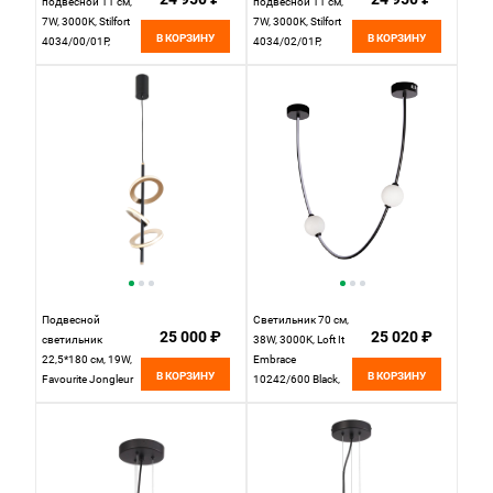
подвесной 11 см,
подвесной 11 см,
7W, 3000K, Stilfort
7W, 3000K, Stilfort
В КОРЗИНУ
В КОРЗИНУ
4034/00/01P,
4034/02/01P,
черный
черный
Подвесной
Светильник 70 см,
25 000 ₽
25 020 ₽
светильник
38W, 3000K, Loft It
22,5*180 см, 19W,
Embrace
В КОРЗИНУ
В КОРЗИНУ
Favourite Jongleur
10242/600 Black,
4322-3P черный,
черный
акрил
прозрачный,
матовое золото