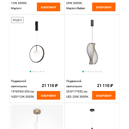
12W, 3000K,
20W, 3000K,
В КОРЗИНУ
В КОРЗИНУ
Maytoni
Maytoni Batten
MOD466PL-
MOD472PL-
L12B3K, черный
L20B3K, черный
ВИДЕО
Подвесной
Подвесной
21 110 ₽
21 110 ₽
светильник
светильник
15*35*63-353 см,
20,9*17*352 см,
В КОРЗИНУ
В КОРЗИНУ
*LED*12W, 3000K,
LED, 20W, 3000К,
Maytoni Paparazzi
Maytoni Shadows
MOD407PL-
of the past
L12B3K1, Черный
MOD263PL-L20B3K
черный