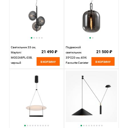
Светильник 33 см,
Подвесной
21 490 ₽
21 500 ₽
Maytoni
светильник
MOD268PL-03B,
35*220 см, 40W,
В КОРЗИНУ
В КОРЗИНУ
черный
Favourite Canister
4265-1P черный,
дымчато-серое
стекло