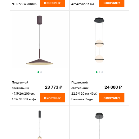
В КОРЗИНУ
В КОРЗИНУ
*LED*20W, 3000K,
42*42*327,6 см,
Mantra Spider
LED*23W, 3000K,
MAN8980, серый
Maytoni Ambience
MOD280PL-
L23B3K1, черный
Подвесной
Подвесной
23 773 ₽
24 000 ₽
светильник
светильник
47,5*26/200 см,
22,5*120 см, 40W,
В КОРЗИНУ
В КОРЗИНУ
16W 3000K кофе
Favourite Ringar
Mantra Calice 7892
4502-2P матовый
черный, белое
стекло