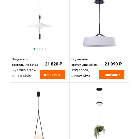
Подвесной
Подвесной
21 820 ₽
21 990 ₽
светильник 68*83
светильник 45 см,
см, 3*GU5.3*20W
12W, 3000K,
В КОРЗИНУ
В КОРЗИНУ
LOFT IT Skylar
Divinare Alma
10244/A Black
1029/06 SP-10,
черный
черный