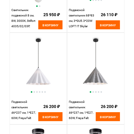
Светильник
Подвесной
25 950 ₽
26 110 ₽
подвесной 8 см,
светильник 68*83
8W, 3000K, Stilfort
см, 3*GU5.3*20W
В КОРЗИНУ
В КОРЗИНУ
4035/02/03P,
LOFT IT Skylar
черный
10244/C Brass
латунь
Подвесной
Подвесной
26 200 ₽
26 200 ₽
светильник
светильник
46*237 см, 1*E27,
46*237 см, 1*E27,
В КОРЗИНУ
В КОРЗИНУ
60W, Freya Felt
60W, Freya Felt
Acoustic
Acoustic
FR5479PL-01W
FR5479PL-01GR