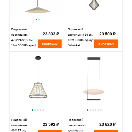
Подвесной
Подвесной
23 333 ₽
23 500 ₽
светильник
светильник 26 см,
47,5*26/200 см,
18W, 3000K, Aployt
В КОРЗИНУ
В КОРЗИНУ
16W 3000K серый
Dzhakket
Mantra Calice 7893
APL.068.06.18,
черный
Подвесной
Подвесной
23 592 ₽
23 620 ₽
светильник
светильник с
40*197 см,
диммером