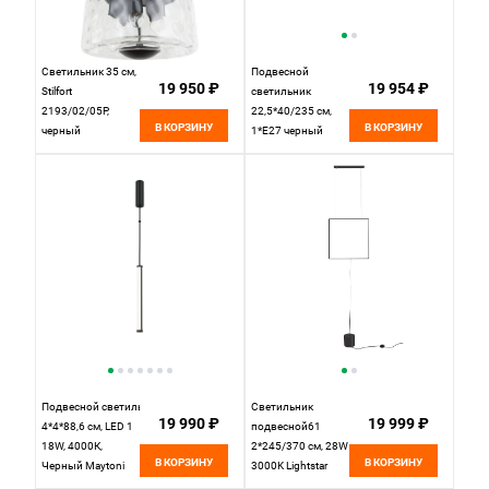
Светильник 35 см,
Подвесной
19 950 ₽
19 954 ₽
Stilfort
светильник
2193/02/05P,
22,5*40/235 см,
В КОРЗИНУ
В КОРЗИНУ
черный
1*E27 черный
Mantra Elsa
8246+7856
Подвесной светильник
Светильник
19 990 ₽
19 999 ₽
4*4*88,6 см, LED 1
подвесной61
18W, 4000К,
2*245/370 см, 28W
В КОРЗИНУ
В КОРЗИНУ
Черный Maytoni
3000K Lightstar
Supersymmetry
Undine 738647