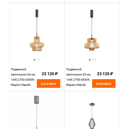
черный Mantra
BK+WT, Черный
Calice 7891
Подвесной
Подвесной
23 120 ₽
23 120 ₽
светильник 34 см,
светильник 35 см,
14W, 2700-4000K,
14W, 2700-4000K,
В КОРЗИНУ
В КОРЗИНУ
Maytoni Namiki
Maytoni Namiki
MOD465PL-
MOD465PL-
L12BK3, черный
L12BK1, черный