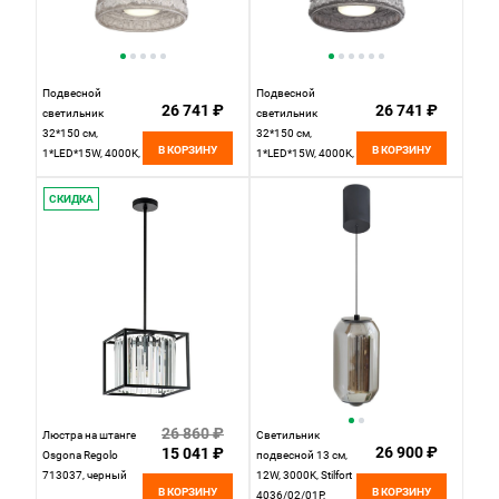
Подвесной
Подвесной
26 741 ₽
26 741 ₽
светильник
светильник
32*150 см,
32*150 см,
В КОРЗИНУ
В КОРЗИНУ
1*LED*15W, 4000K,
1*LED*15W, 4000K,
ST-Luce Antike
ST-Luce Antike
SL6143.423.01,
SL6143.413.01,
СКИДКА
черный
черный
26 860 ₽
Люстра на штанге
Светильник
26 900 ₽
15 041 ₽
Osgona Regolo
подвесной 13 см,
713037, черный
12W, 3000K, Stilfort
В КОРЗИНУ
В КОРЗИНУ
4036/02/01P,