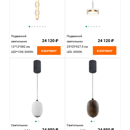
Подвесной
Подвесной
24 120 ₽
24 120 ₽
светильник
светильник
12*12*382 см,
25*25*327,5 см,
В КОРЗИНУ
В КОРЗИНУ
LED*13W, 3000K,
LED, 3000К,
Maytoni Ritmo
Maytoni Dress code
MOD381PL-
MOD348PL-
L30B3K, черный
L18BBS3K черный
Светильник
Светильник
24 950 ₽
24 950 ₽