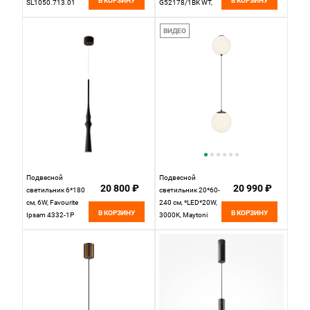
В КОРЗИНУ
В КОРЗИНУ
SL1050.713.01
G52178/1BK WT,
Черный
Черный
ВИДЕО
Подвесной
Подвесной
20 800 ₽
20 990 ₽
светильник 6*180
светильник 20*60-
см, 6W, Favourite
240 см, *LED*20W,
В КОРЗИНУ
В КОРЗИНУ
Ipsam 4332-1P
3000K, Maytoni
темно-серый,
Twins MOD427PL-
белый акрил
L20B3K, Черный