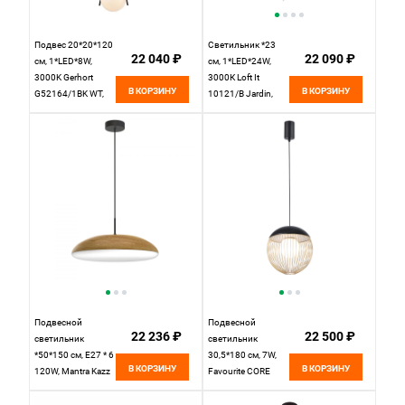
Подвес 20*20*120
Светильник *23
22 040 ₽
22 090 ₽
см, 1*LED*8W,
см, 1*LED*24W,
3000K Gerhort
3000К Loft It
В КОРЗИНУ
В КОРЗИНУ
G52164/1BK WT,
10121/B Jardin,
Черный
Черный
Подвесной
Подвесной
22 236 ₽
22 500 ₽
светильник
светильник
*50*150 см, E27 * 6
30,5*180 см, 7W,
В КОРЗИНУ
В КОРЗИНУ
120W, Mantra Kazz
Favourite CORE
8142, черный
4240-1P