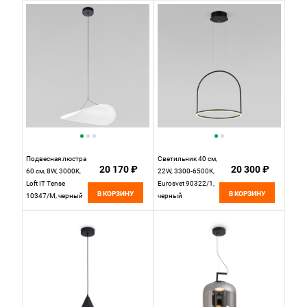
P096PL-L11BK1
Черный
Подвесная люстра
Светильник 40 см,
20 170 ₽
20 300 ₽
60 см, 8W, 3000K,
22W, 3300-6500K,
Loft IT Tense
Eurosvet 90322/1,
В КОРЗИНУ
В КОРЗИНУ
10347/M, черный
черный