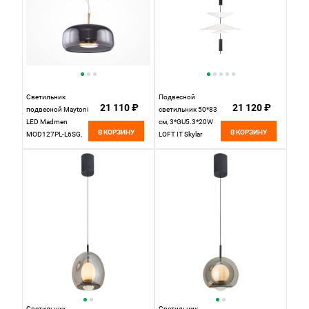
Светильник
Подвесной
21 110 ₽
21 120 ₽
подвесной Maytoni
светильник 50*83
LED Madmen
см, 3*GU5.3*20W
В КОРЗИНУ
В КОРЗИНУ
MOD127PL-L6SG,
LOFT IT Skylar
6W LED, 3000K,
10244/B Black
бронза
черный
Светильник
Светильник