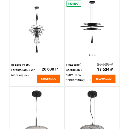
MOD286PL-
Черный
СКИДКА
L18B3K, черный
26 620 ₽
Подвес 40 см,
Подвесной
26 600 ₽
18 634 ₽
Favourite 4838-2P
светильник
Ardor, черный
*60*100 см,
В КОРЗИНУ
В КОРЗИНУ
1*GU10*40W, Loft It
Star 10141B/600
Black, Черный