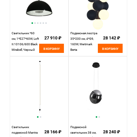
Светильник *60
Подвесная люстра
27 910 ₽
28 142 ₽
см, 1*E27*60W, Loft
35*200 см, 4*G9,
It 10106/600 Black
160W, Wertmark
В КОРЗИНУ
В КОРЗИНУ
Mirabell, Черный
Berta
WE237.10.026,
черный
Светильник
Подвесной
28 166 ₽
28 240 ₽
подвесной Mantra
светильник 38 см,