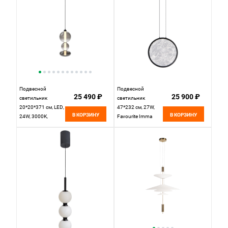
Подвесной
Подвесной
25 490 ₽
25 900 ₽
светильник
светильник
20*20*371 см, LED,
47*232 см, 27W,
В КОРЗИНУ
В КОРЗИНУ
24W, 3000К,
Favourite Imma
Maytoni Futuro
4375-1P матовый
MOD307PL-L24B3K
черный,
черный
прозрачный акрил