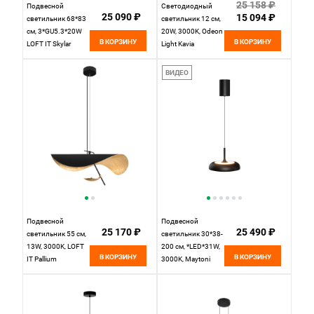
25 158 ₽
Подвесной
Светодиодный
25 090 ₽
15 094 ₽
светильник 68*83
светильник 12 см,
см, 3*GU5.3*20W
20W, 3000K, Odeon
В КОРЗИНУ
В КОРЗИНУ
LOFT IT Skylar
Light Kavia
10244/C Black
5003/20L, черный
черный
ВИДЕО
Подвесной
Подвесной
25 170 ₽
25 490 ₽
светильник 55 см,
светильник 30*38-
13W, 3000K, LOFT
200 см, *LED*31W,
В КОРЗИНУ
В КОРЗИНУ
IT Pallium
3000K, Maytoni
10479/600,
Gerhard
черный
MOD189PL-
L30B3K, Черный