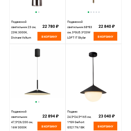
Подвесной
Подвесной
22 780 ₽
22 840 ₽
светильник 23 см,
светильник 68*83
23W, 3000K,
см, 3*GU5.3*20W
В КОРЗИНУ
В КОРЗИНУ
Divinare Volturn
LOFT IT Skylar
1243/06 SP-22,
10244/A Brass
черный
латунь
Подвесной
Подвес
22 894 ₽
23 040 ₽
светильник
24,5*24,5*165 см,
47,5*26/200 см,
1*G9 Gerhort
В КОРЗИНУ
В КОРЗИНУ
16W 3000K
G52179/1BK