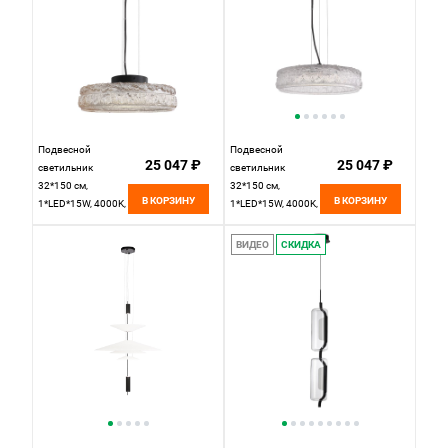
Подвесной
Подвесной
25 047 ₽
25 047 ₽
светильник
светильник
32*150 см,
32*150 см,
В КОРЗИНУ
В КОРЗИНУ
1*LED*15W, 4000K,
1*LED*15W, 4000K,
ST-Luce Antike
ST-Luce Antike
SL6143.422.01,
SL6143.403.01,
ВИДЕО
СКИДКА
черный
черный