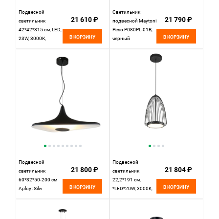
Подвесной
Светильник
21 610 ₽
21 790 ₽
светильник
подвесной Maytoni
42*42*315 см, LED,
Peso P080PL-01B,
В КОРЗИНУ
В КОРЗИНУ
23W, 3000К,
черный
Maytoni Ambience
MOD280PL-L23B3K
черный
Подвесной
Подвесной
21 800 ₽
21 804 ₽
светильник
светильник
60*32*50-200 см
22,2*191 см,
В КОРЗИНУ
В КОРЗИНУ
Aployt Silvi
*LED*20W, 3000K,
APL.649.06.08,
Mantra Smart
MAN9017, черный