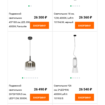
Подвесной
Светильник 18 см,
26 300 ₽
26 360 ₽
светильник
12W, 4000K, Loft It
45*180 см, LED, 8W,
10194/M, черный
В КОРЗИНУ
В КОРЗИНУ
4000К, Favourite
Lars 4410-1P
черный
Подвесной
Светильник *26
26 490 ₽
26 540 ₽
светильник
см, 2*LED*9W,
26*26*339,5 см,
4000К Loft It
В КОРЗИНУ
В КОРЗИНУ
LED*12W, 3000K,
10193/S
Maytoni Spirito
Noctambule,