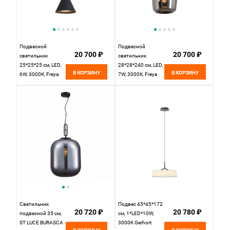
Подвесной
Подвесной
20 700 ₽
20 700 ₽
светильник
светильник
25*25*25 см, LED,
28*28*240 см, LED,
В КОРЗИНУ
В КОРЗИНУ
6W, 3000К, Freya
7W, 3000К, Freya
True FR6181PL-L6B
CLOD FR6186PL-
черный
L7SM2 черный
Светильник
Подвес 45*45*172
20 720 ₽
20 780 ₽
подвесной 35 см,
см, 1*LED*10W,
ST LUCE BURASCA
3000K Gerhort