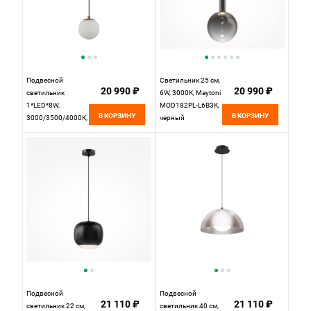
Подвесной
Светильник 25 см,
20 990 ₽
20 990 ₽
светильник
6W, 3000K, Maytoni
1*LED*8W,
MOD182PL-L6B3K,
В КОРЗИНУ
В КОРЗИНУ
3000/3500/4000К,
черный
616lm Odeon Light
Marbella 6685/8L,
под латунь
Подвесной
Подвесной
21 110 ₽
21 110 ₽
светильник 22 см,
светильник 40 см,