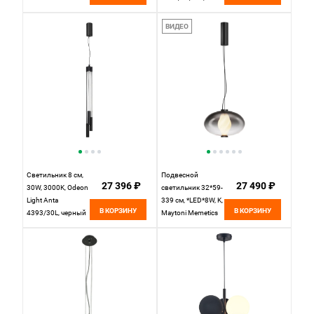
черный
ВИДЕО
Светильник 8 см,
Подвесной
27 396 ₽
27 490 ₽
30W, 3000K, Odeon
светильник 32*59-
Light Anta
339 см, *LED*8W, K,
В КОРЗИНУ
В КОРЗИНУ
4393/30L, черный
Maytoni Memetics
MOD406PL-L8B3K,
Черный