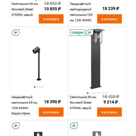
18 092 ₽
Светильник 90 см,
Ландшафтный
18 239 ₽
10 855 ₽
Novotech Street
светодиодный
370950, серый
светильник 100
В КОРЗИНУ
В КОРЗИНУ
см, 12W, 4000K,
NOVOTECH ECHO
359283, черный
IP
СКИДКА
IP
18 428 ₽
Ландшафтный
Светильник 90 см,
18 390 ₽
9 214 ₽
светильник 65 см,
Novotech Street
12W, 3000K,
370946, серый
В КОРЗИНУ
В КОРЗИНУ
Maytoni Spira
O497FL-L12B3K1,
черный
IP
IP