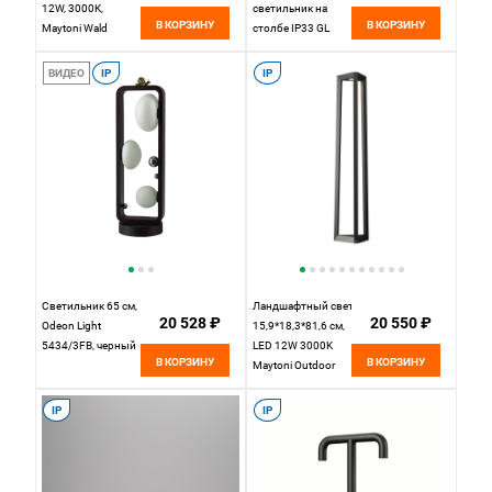
12W, 3000K,
светильник на
В КОРЗИНУ
В КОРЗИНУ
Maytoni Wald
столбе IP33 GL
O420FL-L12GF1,
1001F
графит
Elektrostandard
ВИДЕО
IP
IP
Светильник 65 см,
Ландшафтный светильник
20 528 ₽
20 550 ₽
Odeon Light
15,9*18,3*81,6 см,
5434/3FB, черный
LED 12W 3000K
В КОРЗИНУ
В КОРЗИНУ
Maytoni Outdoor
Luft O466FL-
L12B3K1 черный
IP
IP