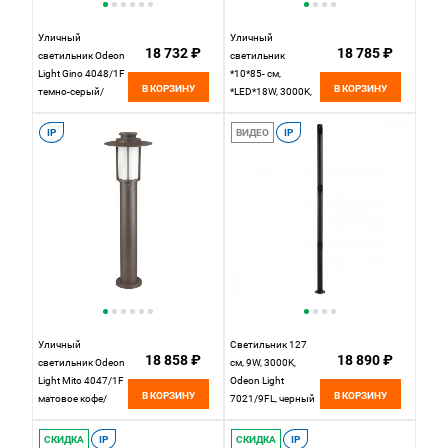
Уличный
Уличный
18 732 ₽
18 785 ₽
светильник Odeon
светильник
Light Gino 4048/1F
*10*85- см,
В КОРЗИНУ
В КОРЗИНУ
темно-серый/
*LED*18W, 3000K,
белый
Odeon Light
Cortena
IP
ВИДЕО
IP
7180/22GL,
коричневый
Уличный
Светильник 127
18 858 ₽
18 890 ₽
светильник Odeon
см, 9W, 3000K,
Light Mito 4047/1F
Odeon Light
В КОРЗИНУ
В КОРЗИНУ
матовое кофе/
7021/9FL, черный
опал
СКИДКА
IP
СКИДКА
IP