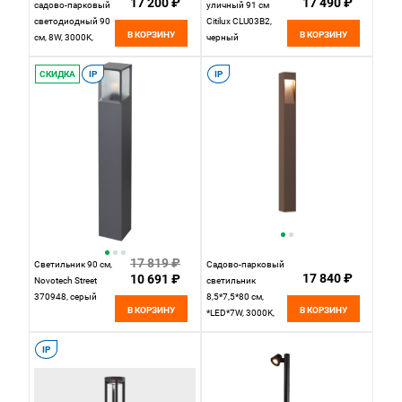
17 200 ₽
17 490 ₽
садово-парковый
уличный 91 см
светодиодный 90
Citilux CLU03B2,
В КОРЗИНУ
В КОРЗИНУ
см, 8W, 3000K,
черный
Rone
Elektrostandard
СКИДКА
IP
IP
35175/F, черный
17 819 ₽
Светильник 90 см,
Садово-парковый
17 840 ₽
10 691 ₽
Novotech Street
светильник
370948, серый
8,5*7,5*80 см,
В КОРЗИНУ
В КОРЗИНУ
*LED*7W, 3000K,
ST-Luce COSMO
SL9522.625.02,
IP
коричневый