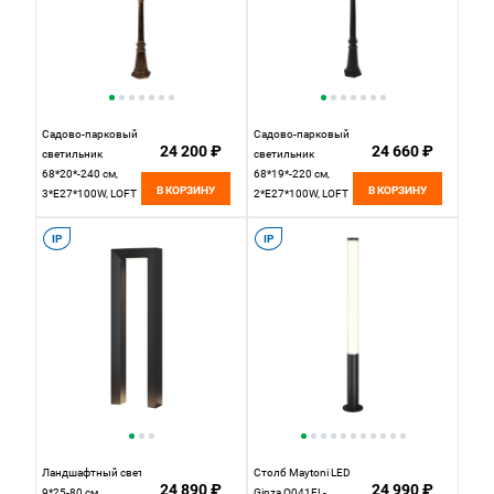
Садово-парковый
Садово-парковый
24 200 ₽
24 660 ₽
светильник
светильник
68*20*-240 см,
68*19*-220 см,
В КОРЗИНУ
В КОРЗИНУ
3*E27*100W, LOFT
2*E27*100W, LOFT
IT Alessano
IT Ferrara
100017/2400,
100020/2200,
IP
IP
бронзовый
черный
Ландшафтный светильник
Столб Maytoni LED
24 890 ₽
24 990 ₽
9*25-80 см,
Ginza O041FL-