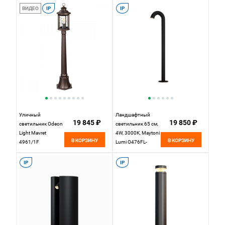
серый
ВИДЕО
IP
IP
Уличный
Ландшафтный
19 845 ₽
19 850 ₽
светильник Odeon
светильник 65 см,
Light Mavret
4W, 3000K, Maytoni
В КОРЗИНУ
В КОРЗИНУ
4961/1F
Lumi O476FL-
Коричневый
L4GF3K, графит
IP
IP