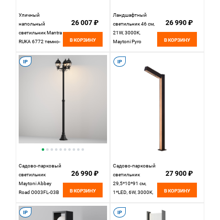
Уличный
Ландшафтный
26 007 ₽
26 990 ₽
напольный
светильник 46 см,
светильник Mantra
21W, 3000K,
В КОРЗИНУ
В КОРЗИНУ
RUKA 6772 темно-
Maytoni Pyro
серый/дерево
O496FL-L21B3K1,
черный
IP
IP
Садово-парковый
Садово-парковый
26 990 ₽
27 900 ₽
светильник
светильник
Maytoni Abbey
29,5*10*91 см,
В КОРЗИНУ
В КОРЗИНУ
Road O003FL-03B
1*LED, 6W, 3000К,
Favourite Stolpe
4388-1F черный
IP
IP