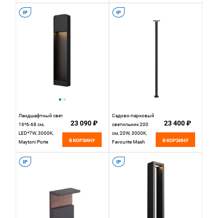
свечение
O424FL-L10GF,
графит
IP
IP
Ландшафтный светильник
Садово-парковый
23 090 ₽
23 400 ₽
16*6-68 см,
светильник 200
LED*7W, 3000K,
см, 20W, 3000K,
В КОРЗИНУ
В КОРЗИНУ
Maytoni Porte
Favourite Mash
O481FL-L7B3K,
4745-2F, черный
Черный
IP
IP