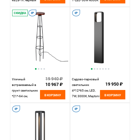
4828-1F, черный
1*LED*30W 4000K
ARTE Lamp ARNEB
A2146PA-1BK
СКИДКА
IP
IP
черный
19 940 ₽
Уличный
Садово-парковый
19 950 ₽
10 967 ₽
встраиваемый в
светильник
грунт светильник
4*12*65 см, LED,
В КОРЗИНУ
В КОРЗИНУ
*21*-64 см,
7W, 3000К, Maytoni
1*LED*12W, 3000K,
TRACK O461FL-
Odeon Light LIANA
L7GF3K1 серый
IP
IP
7108/15GL,
черный