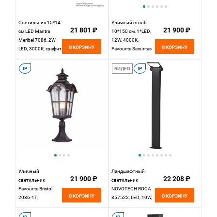
Светильник 15*14
Уличный столб
21 801 ₽
21 900 ₽
см LED Mantra
10*150 см, 1*LED,
Meribel 7086, 2W
12W, 4000K,
В КОРЗИНУ
В КОРЗИНУ
LED, 3000K, графит
Favourite Securitas
4638-1F, черный
матовый
IP
ВИДЕО
IP
Уличный
Ландшафтный
21 900 ₽
22 208 ₽
светильник
светильник
Favourite Bristol
NOVOTECH ROCA
В КОРЗИНУ
В КОРЗИНУ
2036-1T,
357522, LED, 10W,
W230*H680,
темно-серый
кофейный