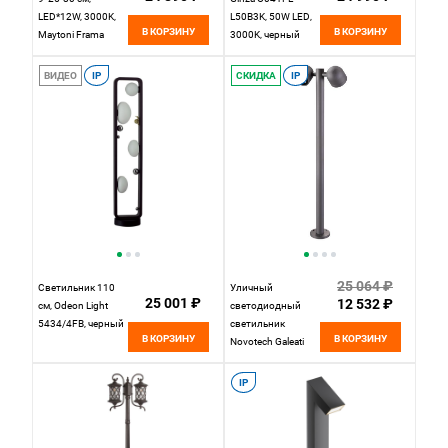
LED*12W, 3000K,
L50B3K, 50W LED,
В КОРЗИНУ
В КОРЗИНУ
Maytoni Frama
3000K, черный
O469FL-L12GF3K,
Графит
ВИДЕО
IP
СКИДКА
IP
25 064 ₽
Светильник 110
Уличный
25 001 ₽
12 532 ₽
см, Odeon Light
светодиодный
5434/4FB, черный
светильник
В КОРЗИНУ
В КОРЗИНУ
Novotech Galeati
358116, 20W LED,
3000K, темно-
IP
серый