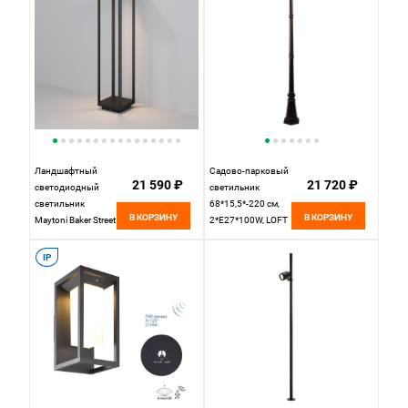
Ландшафтный
Садово-парковый
21 590 ₽
21 720 ₽
светодиодный
светильник
светильник
68*15,5*-220 см,
В КОРЗИНУ
В КОРЗИНУ
Maytoni Baker Street
2*E27*100W, LOFT
O021FL-L10B3K
IT Ravenna
100016/2200,
IP
черный