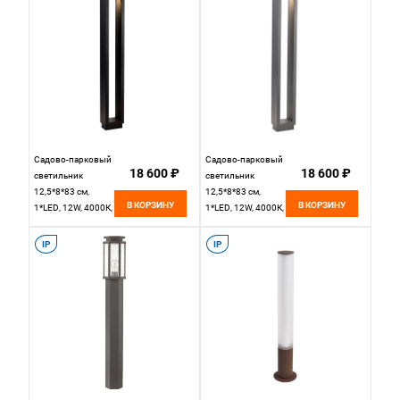
Садово-парковый
Садово-парковый
18 600 ₽
18 600 ₽
светильник
светильник
12,5*8*83 см,
12,5*8*83 см,
В КОРЗИНУ
В КОРЗИНУ
1*LED, 12W, 4000К,
1*LED, 12W, 4000К,
Favourite Native
Favourite Native
4413-1T черный
4414-1T серый
IP
IP