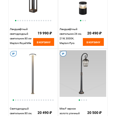
Ландшафтный
Ландшафтный
19 990 ₽
20 490 ₽
светодиодный
светильник 26 см,
светильник 80 см
21W, 3000K,
В КОРЗИНУ
В КОРЗИНУ
Maytoni Royal Mile
Maytoni Pyro
O019FL-L12GR3K,
O496FL-L21B3K,
13W LED, 3000K,
черный
IP
IP
серый
Светодиодный
Mira F черное
20 490 ₽
20 500 ₽
светильник 80 см,
золото уличный