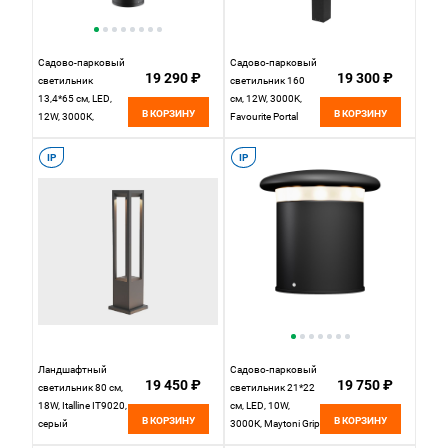
Садово-парковый
Садово-парковый
19 290 ₽
19 300 ₽
светильник
светильник 160
13,4*65 см, LED,
см, 12W, 3000K,
В КОРЗИНУ
В КОРЗИНУ
12W, 3000К,
Favourite Portal
Maytoni Spir
4746-2F, черный
O439FL-L12GF3K
IP
IP
серый
Ландшафтный
Садово-парковый
19 450 ₽
19 750 ₽
светильник 80 см,
светильник 21*22
18W, Italline IT9020,
см, LED, 10W,
В КОРЗИНУ
В КОРЗИНУ
серый
3000К, Maytoni Grip
O460FL-L10GF3K