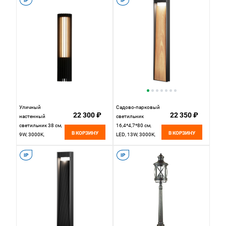
IP
IP
Уличный
Садово-парковый
22 300 ₽
22 350 ₽
настенный
светильник
светильник 38 см,
16,4*4,7*80 см,
В КОРЗИНУ
В КОРЗИНУ
9W, 3000K,
LED, 13W, 3000К,
Favourite Asador
Maytoni Sten
4827-1W, черный
O444FL-L13GF3K2
IP
IP
серый