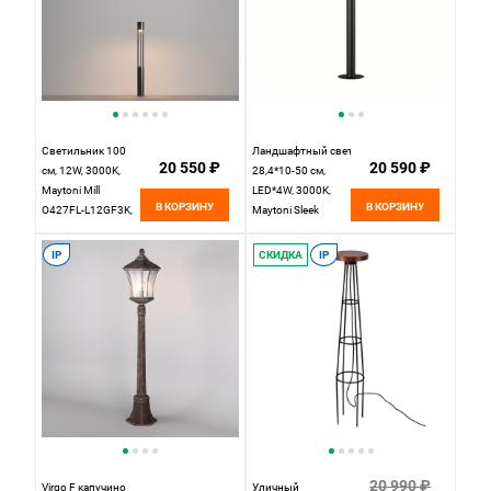
Светильник 100
Ландшафтный светильник
20 550 ₽
20 590 ₽
см, 12W, 3000K,
28,4*10-50 см,
Maytoni Mill
LED*4W, 3000K,
В КОРЗИНУ
В КОРЗИНУ
O427FL-L12GF3K,
Maytoni Sleek
серый
O477FL-L4GF3K,
Графит
IP
СКИДКА
IP
20 990 ₽
Virgo F капучино
Уличный