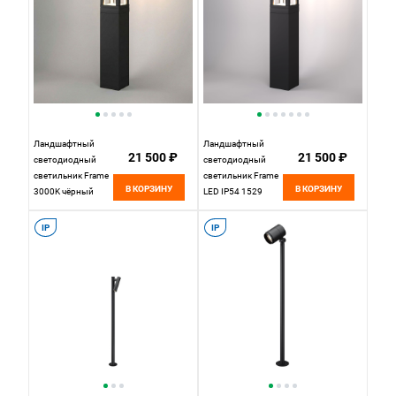
Ландшафтный
Ландшафтный
21 500 ₽
21 500 ₽
светодиодный
светодиодный
светильник Frame
светильник Frame
В КОРЗИНУ
В КОРЗИНУ
3000K чёрный
LED IP54 1529
1529 TECHNO LED
TECHNO LED
черный
черный
IP
IP
Elektrostandard
Elektrostandard
4690389219122,
a072092