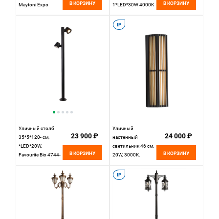
В КОРЗИНУ
В КОРЗИНУ
Maytoni Expo
1*LED*30W 4000K
O480FL-L12B3K,
ARTE Lamp ARNEB
Черный
A2148PA-1BK
IP
черный
Уличный столб
Уличный
23 900 ₽
24 000 ₽
35*5*120- см,
настенный
*LED*20W,
светильник 46 см,
В КОРЗИНУ
В КОРЗИНУ
Favourite Bio 4744-
20W, 3000K,
2F, черный
Favourite Trellis
4824-2W, черный
IP