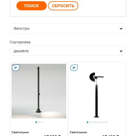
Фильтры
Сортировка
дешевле
дороже
IP
IP
по популярности
по новизне
Светильник
Светильник