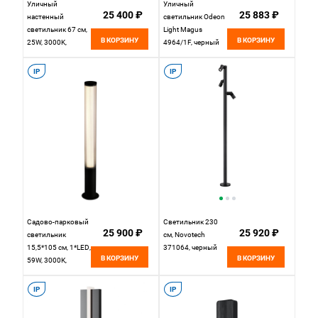
Уличный
Уличный
25 400 ₽
25 883 ₽
настенный
светильник Odeon
светильник 67 см,
Light Magus
В КОРЗИНУ
В КОРЗИНУ
25W, 3000K,
4964/1F, черный
Favourite Minimus
4823-1W, черный
IP
IP
Садово-парковый
Светильник 230
25 900 ₽
25 920 ₽
светильник
см, Novotech
15,5*105 см, 1*LED,
371064, черный
В КОРЗИНУ
В КОРЗИНУ
59W, 3000К,
Favourite Kolonne
4393-1F черный
IP
IP