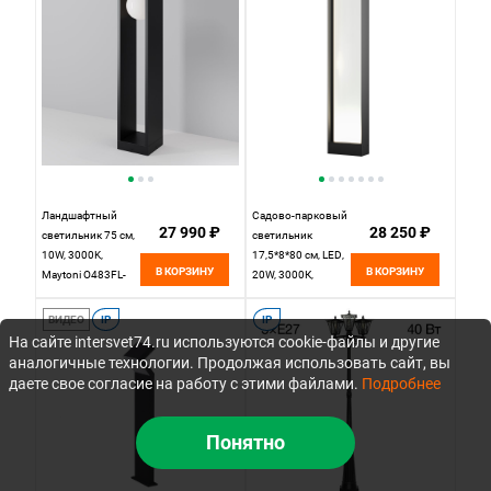
Ландшафтный
Садово-парковый
27 990 ₽
28 250 ₽
светильник 75 см,
светильник
10W, 3000K,
17,5*8*80 см, LED,
В КОРЗИНУ
В КОРЗИНУ
Maytoni O483FL-
20W, 3000К,
L10GF3K, графит
Maytoni Reso
O445FL-L20GF3K1
ВИДЕО
IP
IP
серый
На сайте intersvet74.ru используются cookie-файлы и другие
аналогичные технологии. Продолжая использовать сайт, вы
даете свое согласие на работу с этими файлами.
Подробнее
Понятно