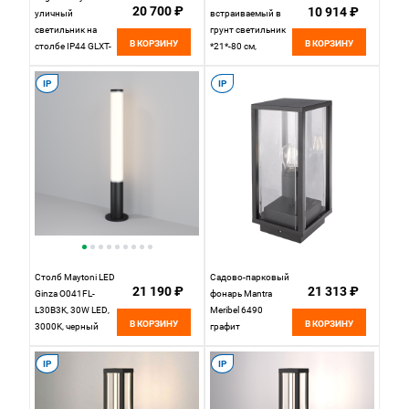
20 700 ₽
10 914 ₽
уличный
встраиваемый в
светильник на
грунт светильник
В КОРЗИНУ
В КОРЗИНУ
столбе IP44 GLXT-
*21*-80 см,
1450F
1*LED*12W, 3000K,
Elektrostandard
Odeon Light LIANA
IP
IP
7108/15GLA,
черный
Столб Maytoni LED
Садово-парковый
21 190 ₽
21 313 ₽
Ginza O041FL-
фонарь Mantra
L30B3K, 30W LED,
Meribel 6490
В КОРЗИНУ
В КОРЗИНУ
3000K, черный
графит
IP
IP