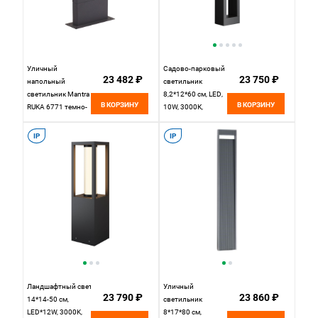
Уличный
Садово-парковый
23 482 ₽
23 750 ₽
напольный
светильник
светильник Mantra
8,2*12*60 см, LED,
В КОРЗИНУ
В КОРЗИНУ
RUKA 6771 темно-
10W, 3000К,
серый/дерево
Maytoni Goll
O462FL-L10GF3K
IP
IP
серый
Ландшафтный светильник
Уличный
23 790 ₽
23 860 ₽
14*14-50 см,
светильник
LED*12W, 3000K,
8*17*80 см,