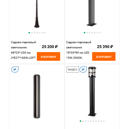
Садово-парковый
Садово-парковый
25 200 ₽
25 390 ₽
светильник
светильник
68*23*-230 см,
18*20*90 см, LED,
В КОРЗИНУ
В КОРЗИНУ
2*E27*100W, LOFT
15W, 3000К,
IT Bergamo
Maytoni GUSS
100018/2300,
O592FL-L15GF3K
IP
ВИДЕО
IP
черный
серый