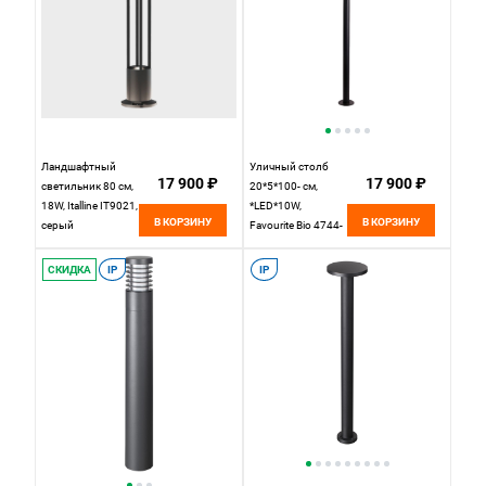
Ландшафтный
Уличный столб
17 900 ₽
17 900 ₽
светильник 80 см,
20*5*100- см,
18W, Italline IT9021,
*LED*10W,
В КОРЗИНУ
В КОРЗИНУ
серый
Favourite Bio 4744-
1F, черный
СКИДКА
IP
IP