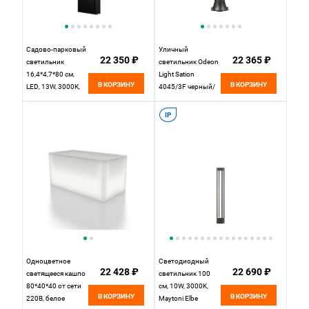
Садово-парковый
Уличный
22 350 ₽
22 365 ₽
светильник
светильник Odeon
16,4*4,7*80 см,
Light Sation
В КОРЗИНУ
В КОРЗИНУ
LED, 13W, 3000К,
4045/3F черный/
Maytoni Sten
золотая патина
O444FL-L13GF3K1
IP
серый
Одноцветное
Светодиодный
22 428 ₽
22 690 ₽
светящееся кашпо
светильник 100
80*40*40 от сети
см, 10W, 3000K,
В КОРЗИНУ
В КОРЗИНУ
220В, белое
Maytoni Elbe