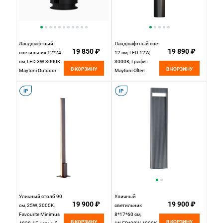
Ландшафтный
Ландшафтный светильник
19 850 ₽
19 890 ₽
светильник 12*24
12 см, LED 12W,
см, LED 3W 3000K
3000К, Графит
В КОРЗИНУ
В КОРЗИНУ
Maytoni Outdoor
Maytoni Olten
Cave O468FL-
O591FL-L12GF3K1
L3B3K черный
IP
IP
Уличный столб 90
Уличный
19 900 ₽
19 900 ₽
см, 25W, 3000K,
светильник
Favourite Minimus
8*17*60 см,
В КОРЗИНУ
В КОРЗИНУ