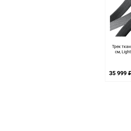
3
12
32
14
30
Трек тка
см, Ligh
56
22
35 999 
100
18
75
9
24
68
16