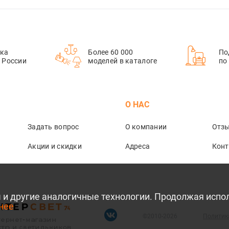
ка
Более 60 000
По
й России
моделей в каталоге
по
М
О НАС
Задать вопрос
О компании
Отз
Акции и скидки
Адреса
Кон
лы и другие аналогичные технологии. Продолжая испо
нее
©2010-2026
Политик