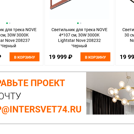
ик для трека NOVE
Светильник для трека NOVE
Свети
 см, 30W 3000K
4*107 см, 30W 3000K
30 с
tar Nove 208237
Lightstar Nove 208232
N
Черный
Черный
₽
19 999 ₽
19 9
В КОРЗИНУ
В КОРЗИНУ
АВЬТЕ ПРОЕКТ
ОЧТУ
@INTERSVET74.RU