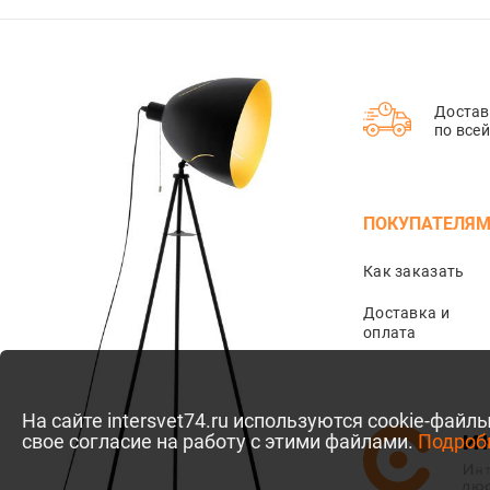
2,5
3,5
28
Достав
по все
44
13
31
ПОКУПАТЕЛЯ
4,5
Как заказать
41
1,5
Доставка и
оплата
38
34
53
На сайте intersvet74.ru используются cookie-фай
свое согласие на работу с этими файлами.
Подроб
63
37