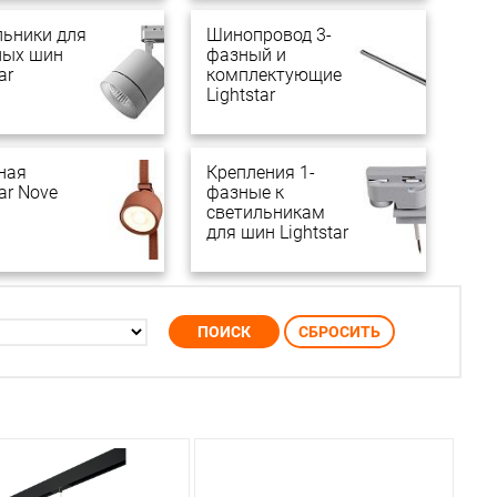
льники для
Шинопровод 3-
ных шин
фазный и
ar
комплектующие
Lightstar
ная
Крепления 1-
tar Nove
фазные к
светильникам
для шин Lightstar