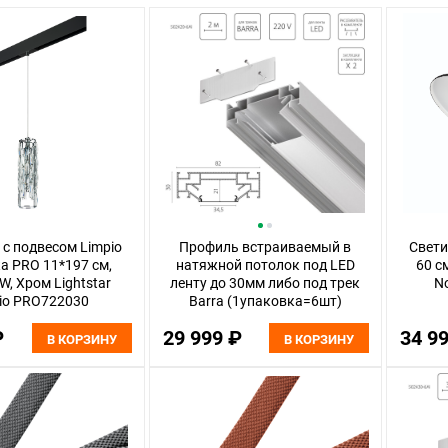
с подвесом Limpio
Профиль встраиваемый в
Свети
ка PRO 11*197 см,
натяжной потолок под LED
60 с
W, Хром Lightstar
ленту до 30мм либо под трек
N
io PRO722030
Barra (1упаковка=6шт)
Lightstar Barra Base 502420-
₽
29 999 ₽
34 9
6AI, Алюминий
В КОРЗИНУ
В КОРЗИНУ