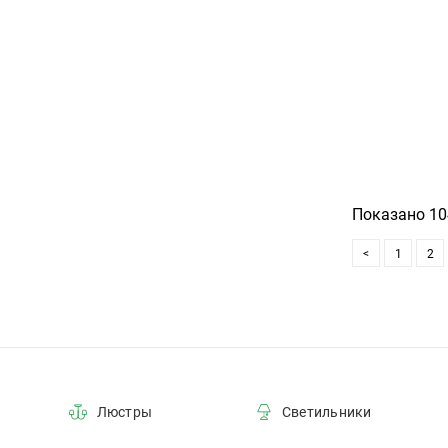
72
11
80
70
36
23
Показано 104
27
55
<
1
2
95
50
29
21
Люстры
Светильники
26
19