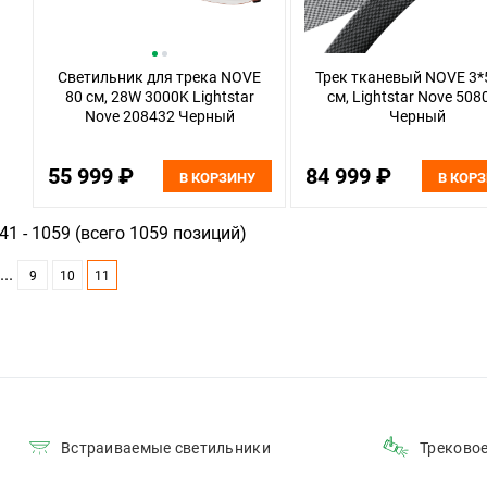
Светильник для трека NOVE
Трек тканевый NOVE 3*
80 см, 28W 3000K Lightstar
см, Lightstar Nove 508
Nove 208432 Черный
Черный
55 999 ₽
84 999 ₽
В КОРЗИНУ
В КОР
1 - 1059 (всего 1059 позиций)
...
9
10
11
Встраиваемые светильники
Треково