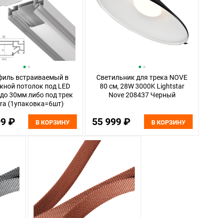
иль встраиваемый в
Светильник для трека NOVE
жной потолок под LED
80 см, 28W 3000K Lightstar
 до 30мм либо под трек
Nove 208437 Черный
ra (1упаковка=6шт)
star Barra Base 502430-
99 ₽
55 999 ₽
6AI, Алюминий
В КОРЗИНУ
В КОРЗИНУ