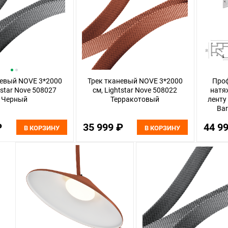
невый NOVE 3*2000
Трек тканевый NOVE 3*2000
Проф
tstar Nove 508027
см, Lightstar Nove 508022
натя
Черный
Терракотовый
ленту
Bar
Light
₽
35 999 ₽
44 9
В КОРЗИНУ
В КОРЗИНУ