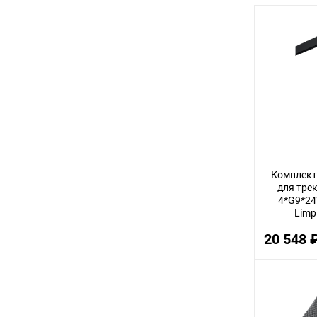
2
8
45
40
5
7
35
Комплект 
17
для тре
4*G9*24
60
Limp
10
20 548 
4
48
15
20