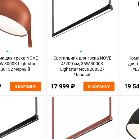
ик для трека NOVE
Светильник для трека NOVE
Комп
2W 3000K Lightstar
4*200 см, 36W 3000K
для т
208132 Черный
Lightstar Nove 208327
1*E2
Черный
₽
17 999 ₽
19 5
В КОРЗИНУ
В КОРЗИНУ