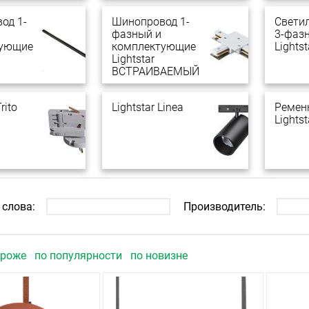
од 1-
Шинопровод 1-
Свети
фазный и
3-фаз
тующие
комплектующие
Lightst
Lightstar
ВСТРАИВАЕМЫЙ
rito
Lightstar Linea
Ремен
Lights
слова:
Производитель:
ороже
по популярности
по новизне