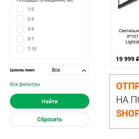
1-2
2-3
3-5
Светильн
4*107
5-7
Lights
7-10
19 999 
10-12
12-15
Цоколь ламп
15-20
ОТПР
Все фильтры
20-25
НА П
25-30
больше 30
SHOP
1
6
25